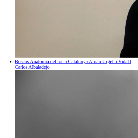
Boscos
Anatomia del foc a Catalunya
Arnau Urgell i Vidal |
Carlos Albaladejo