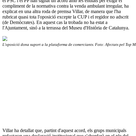
el PSC i el PP han signat un acord amb les entitats per exigir el
compliment de la normativa contra la venda ambulant irregular, ha
explicat en una altra roda de premsa Villar, de manera que l'ha
rubricat quasi tota l'oposició excepte la CUP i el regidor no adscrit
(de Demòcrates). En aquest cas la trobada no ha estat a
l'Ajuntament, sinó a la terrassa del Museu d'Història de Catalunya.
L'oposició dona suport a la plataforma de comerciants. Foto: Afectats pel Top 
Villar ha detallat que, partint d'aquest acord, els grups municipals
redactaran una declaració institucional que s'abordarà en el ple del