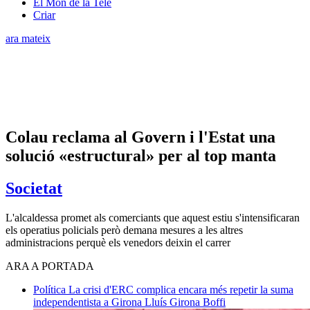
El Món de la Tele
Criar
ara mateix
Colau reclama al Govern i l'Estat una
solució «estructural» per al top manta
Societat
L'alcaldessa promet als comerciants que aquest estiu s'intensificaran
els operatius policials però demana mesures a les altres
administracions perquè els venedors deixin el carrer
ARA A PORTADA
Política
La crisi d'ERC complica encara més repetir la suma
independentista a Girona
Lluís Girona Boffi