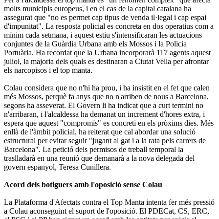
molts municipis europeus, i en el cas de la capital catalana ha
assegurat que "no es permet cap tipus de venda il·legal i cap espai
d'impunitat". La resposta policial es concreta en dos operatius com a
mínim cada setmana, i aquest estiu s'intensificaran les actuacions
conjuntes de la Guàrdia Urbana amb els Mossos i la Policia
Portuària. Ha recordat que la Urbana incorporarà 117 agents aquest
juliol, la majoria dels quals es destinaran a Ciutat Vella per afrontar
els narcopisos i el top manta.
Colau considera que no n'hi ha prou, i ha insistit en el fet que calen
més Mossos, perquè fa anys que no n'arriben de nous a Barcelona,
segons ha asseverat. El Govern li ha indicat que a curt termini no
n'arribaran, i l'alcaldessa ha demanat un increment d'hores extra, i
espera que aquest "compromís" es concreti en els pròxims dies. Més
enllà de l'àmbit policial, ha reiterat que cal abordar una solució
estructural per evitar seguir "jugant al gat i a la rata pels carrers de
Barcelona". La petició dels permisos de treball temporal la
traslladarà en una reunió que demanarà a la nova delegada del
govern espanyol, Teresa Cunillera.
Acord dels botiguers amb l'oposició sense Colau
La Plataforma d'Afectats contra el Top Manta intenta fer més pressió
a Colau aconseguint el suport de l'oposició. El PDECat, CS, ERC,