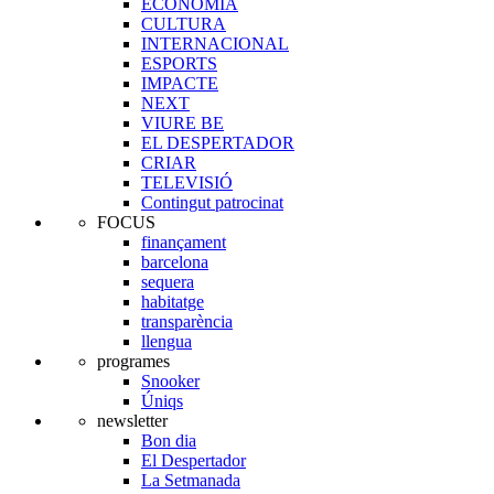
ECONOMIA
CULTURA
INTERNACIONAL
ESPORTS
IMPACTE
NEXT
VIURE BE
EL DESPERTADOR
CRIAR
TELEVISIÓ
Contingut patrocinat
FOCUS
finançament
barcelona
sequera
habitatge
transparència
llengua
programes
Snooker
Úniqs
newsletter
Bon dia
El Despertador
La Setmanada