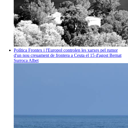
Política
Frontex i l'Europol controlen les xarxes pel rumor
d'un nou creuament de frontera a Ceuta el 15 d'agost
Bernat
Surroca Albet