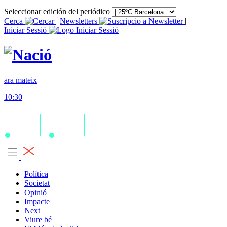
Seleccionar edición del periódico
Cerca
|
Newsletters
|
Iniciar Sessió
ara mateix
10:30
Política
Societat
Opinió
Impacte
Next
Viure bé