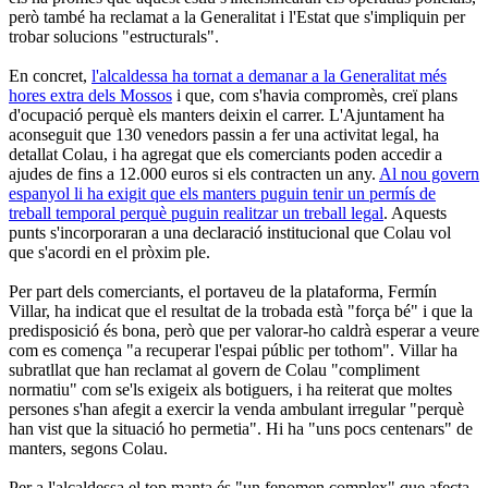
però també ha reclamat a la Generalitat i l'Estat que s'impliquin per
trobar solucions "estructurals".
En concret,
l'alcaldessa ha tornat a demanar a la Generalitat més
hores extra dels Mossos
i que, com s'havia compromès, creï plans
d'ocupació perquè els manters deixin el carrer. L'Ajuntament ha
aconseguit que 130 venedors passin a fer una activitat legal, ha
detallat Colau, i ha agregat que els comerciants poden accedir a
ajudes de fins a 12.000 euros si els contracten un any.
Al nou govern
espanyol li ha exigit que els manters puguin tenir un permís de
treball temporal perquè puguin realitzar un treball legal
. Aquests
punts s'incorporaran a una declaració institucional que Colau vol
que s'acordi en el pròxim ple.
Per part dels comerciants, el portaveu de la plataforma, Fermín
Villar, ha indicat que el resultat de la trobada està "força bé" i que la
predisposició és bona, però que per valorar-ho caldrà esperar a veure
com es comença "a recuperar l'espai públic per tothom". Villar ha
subratllat que han reclamat al govern de Colau "compliment
normatiu" com se'ls exigeix als botiguers, i ha reiterat que moltes
persones s'han afegit a exercir la venda ambulant irregular "perquè
han vist que la situació ho permetia". Hi ha "uns pocs centenars" de
manters, segons Colau.
Per a l'alcaldessa el top manta és "un fenomen complex" que afecta