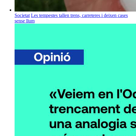
Societat
Les tempestes tallen trens, carreteres i deixen cases
sense llum