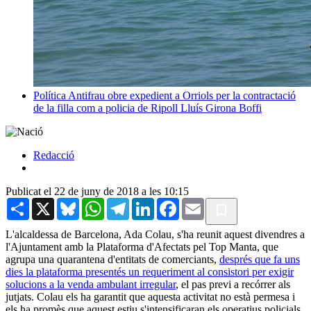
Política
Antifrau obre expedient a Orriols per la contractació
de la filla com a policia de Ripoll
Lluís Girona Boffi
Redacció
Publicat el 22 de juny de 2018 a les 10:15
Share
X
Bluesky
WhatsApp
Telegram
LinkedIn
Facebook
Email
L'alcaldessa de Barcelona, Ada Colau, s'ha reunit aquest divendres a
l'Ajuntament amb la Plataforma d'Afectats pel Top Manta, que
agrupa una quarantena d'entitats de comerciants,
després que fa uns
dies la plataforma presentés un requeriment al consistori per exigir
solucions a la venda ambulant irregular
, el pas previ a recórrer als
jutjats. Colau els ha garantit que aquesta activitat no està permesa i
els ha promès que aquest estiu s'intensificaran els operatius policials,