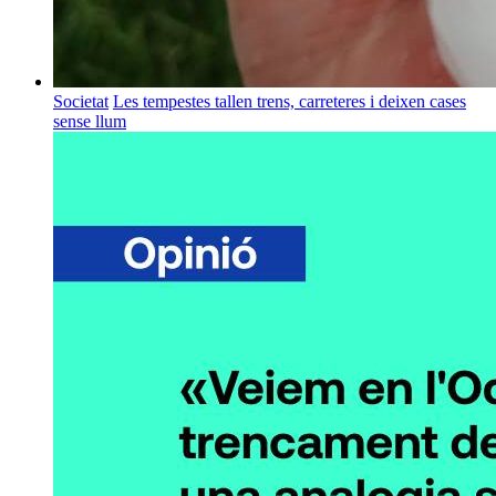
Societat
Les tempestes tallen trens, carreteres i deixen cases
sense llum