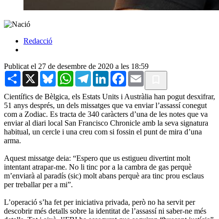
Redacció
Publicat el 27 de desembre de 2020 a les 18:59
Share
X
Bluesky
WhatsApp
Telegram
LinkedIn
Facebook
Email
Científics de Bèlgica, els Estats Units i Austràlia han pogut desxifrar,
51 anys després, un dels missatges que va enviar l’assassí conegut
com a Zodiac. Es tracta de 340 caràcters d’una de les notes que va
enviar al diari local
San Francisco Chronicle amb la seva signatura
habitual, un cercle i una creu com si fossin el punt de mira d’una
arma.
Aquest missatge deia: “Espero que us estigueu divertint molt
intentant atrapar-me. No li tinc por a la cambra de gas perquè
m’enviarà al paradís (sic) molt abans perquè ara tinc prou esclaus
per treballar per a mi”.
L’operació s’ha fet per iniciativa privada, però no ha servit per
descobrir més detalls sobre la identitat de l’assassí ni saber-ne més