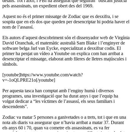
detalls. Tot i això, l’FBI ha assegurat que seguiran “buscant justícia”
pels assassinats, un expedient obert des del 1969.
Aquest no és el primer missatge de Zodiac que es desxifra, i se
sospita que en els dos que queden per desencriptar hi podria haver el
nom de l’assassí.
Els autors d’aquest descobriment són el dissenyador web de Virgínia
David Oranchak, el matemàtic australià Sam Blake i l’enginyer de
software belga Jarl van Eycke, especialitzat a desxifrar codis. El
primer ha penjat un vídeo a Youtube on explica com han arribat a
desencriptar el missatge, elaborat amb fileres de lletres majúscules i
símbols.
[youtube]
https://www.youtube.com/watch?
v=-1oQLPRE21o[/youtube]
Per aquesta tasca han comptat amb l’enginy humà i diversos
programes, una investigació que ha durat anys i que l’equip ha
volgut dedicar a “les víctimes de l’assassí, els seus familiars i
descendents”.
Zodiac va matar 5 persones a ganivetades o a trets, tot i que en una
nota als diaris va assegurar que n’havia arribat a matar 37. Durant
els anys 60 i 70, quan va cometre els assassinats, es va fer