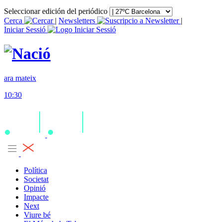
Seleccionar edición del periódico
Cerca
|
Newsletters
|
Iniciar Sessió
ara mateix
10:30
Política
Societat
Opinió
Impacte
Next
Viure bé