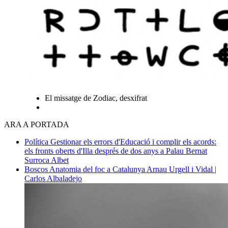
El missatge de Zodiac, desxifrat
ARA A PORTADA
Política
Gestionar els errors d'Educació i complir els acords:
els fronts oberts d'Illa després de dos anys a Palau
Bernat
Surroca Albet
Boscos
Anatomia del foc a Catalunya
Arnau Urgell i Vidal |
Carlos Albaladejo