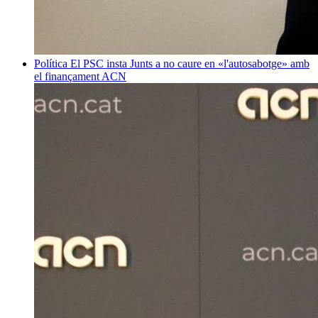
Política
El PSC insta Junts a no caure en «l'autosabotge» amb
el finançament
ACN