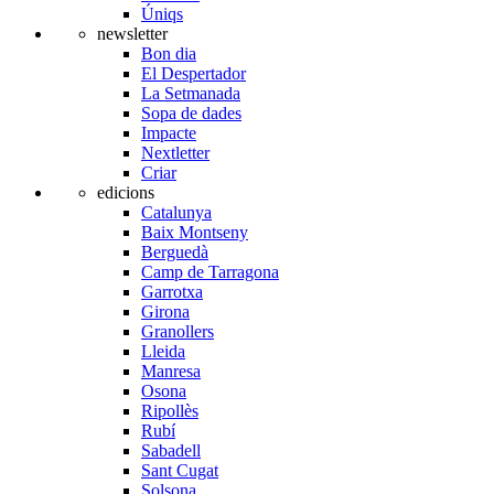
Úniqs
newsletter
Bon dia
El Despertador
La Setmanada
Sopa de dades
Impacte
Nextletter
Criar
edicions
Catalunya
Baix Montseny
Berguedà
Camp de Tarragona
Garrotxa
Girona
Granollers
Lleida
Manresa
Osona
Ripollès
Rubí
Sabadell
Sant Cugat
Solsona