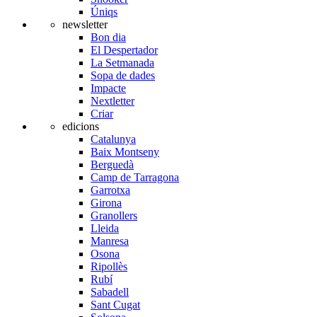
Úniqs
newsletter
Bon dia
El Despertador
La Setmanada
Sopa de dades
Impacte
Nextletter
Criar
edicions
Catalunya
Baix Montseny
Berguedà
Camp de Tarragona
Garrotxa
Girona
Granollers
Lleida
Manresa
Osona
Ripollès
Rubí
Sabadell
Sant Cugat