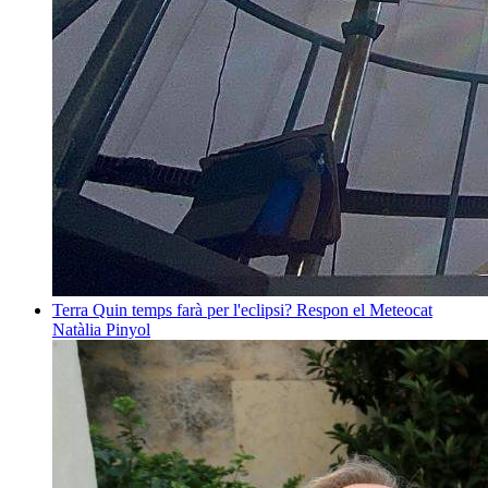
Terra
Quin temps farà per l'eclipsi? Respon el Meteocat
Natàlia Pinyol