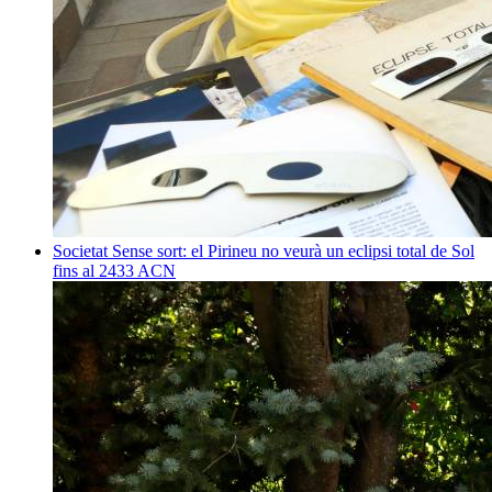
Societat
Sense sort: el Pirineu no veurà un eclipsi total de Sol
fins al 2433
ACN