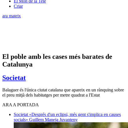
El Món de la Tele
Criar
ara mateix
El poble amb les cases més barates de
Catalunya
Societat
Balaguer és l'única ciutat catalana que apareix en un rànquing sobre
el preu mitjà dels habitatges per metre quadrat a l'Estat
ARA A PORTADA
Societat
«Després d'un eclipsi, més gent s'implica en causes
socials»
Guillem Maneja Juvanteny