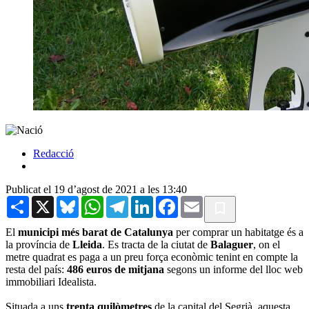
Redacció
Publicat el 19 d’agost de 2021 a les 13:40
Share
X
Bluesky
WhatsApp
Telegram
LinkedIn
Facebook
Email
El
municipi més barat de Catalunya
per comprar un habitatge és a
la província de
Lleida
. Es tracta de la ciutat de
Balaguer
, on el
metre quadrat es paga a un preu força econòmic tenint en compte la
resta del país:
486 euros de mitjana
segons un informe del lloc web
immobiliari Idealista.
Situada a uns
trenta quilòmetres
de la capital del Segrià, aquesta