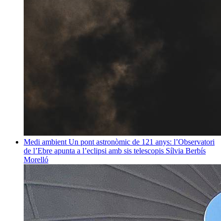
Medi ambient
Un pont astronòmic de 121 anys: l’Observatori
de l’Ebre apunta a l’eclipsi amb sis telescopis
Sílvia Berbís
Morelló