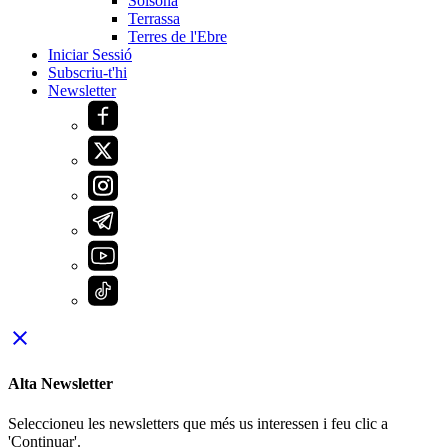
Solsona
Terrassa
Terres de l'Ebre
Iniciar Sessió
Subscriu-t'hi
Newsletter
close
Alta Newsletter
Seleccioneu les newsletters que més us interessen i feu clic a
'Continuar'.