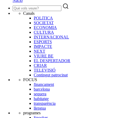
Nació
Canals
POLíTICA
SOCIETAT
ECONOMIA
CULTURA
INTERNACIONAL
ESPORTS
IMPACTE
NEXT
VIURE BE
EL DESPERTADOR
CRIAR
TELEVISIÓ
Contingut patrocinat
FOCUS
finançament
barcelona
sequera
habitatge
transparència
llengua
programes
Snooker