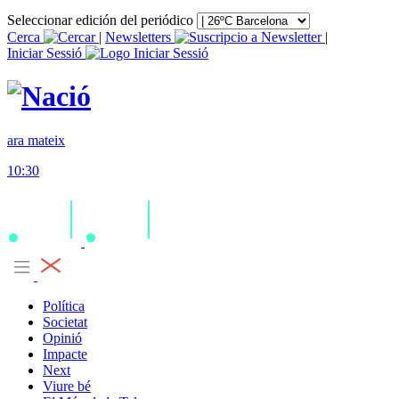
Seleccionar edición del periódico
Cerca
|
Newsletters
|
Iniciar Sessió
ara mateix
10:30
Política
Societat
Opinió
Impacte
Next
Viure bé