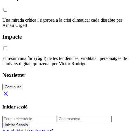
Una mirada crítica i rigorosa a la crisi climàtica: cada dissabte per
Arnau Urgell
Impacte
El resum analític (i àgil) de les tendències, viralitats i personatges de
l'univers digital; quinzenal per Victor Rodrigo
Nextletter
Continuar
close
Iniciar sessió
Iniciar Sessió
Has oblidat la contrasenya?