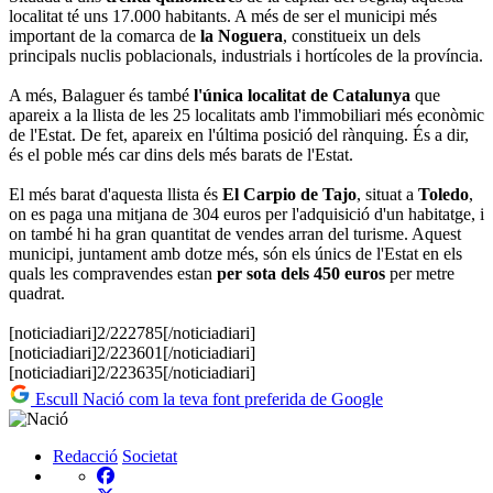
localitat té uns 17.000 habitants. A més de ser el municipi més
important de la comarca de
la Noguera
, constitueix un dels
principals nuclis poblacionals, industrials i hortícoles de la província.
A més, Balaguer és també
l'única localitat de Catalunya
que
apareix a la llista de les 25 localitats amb l'immobiliari més econòmic
de l'Estat. De fet, apareix en l'última posició del rànquing. És a dir,
és el poble més car dins dels més barats de l'Estat.
El més barat d'aquesta llista és
El Carpio de Tajo
, situat a
Toledo
,
on es paga una mitjana de 304 euros per l'adquisició d'un habitatge, i
on també hi ha gran quantitat de vendes arran del turisme. Aquest
municipi, juntament amb dotze més, són els únics de l'Estat en els
quals les compravendes estan
per sota dels 450 euros
per metre
quadrat.
[noticiadiari]2/222785[/noticiadiari]
[noticiadiari]2/223601[/noticiadiari]
[noticiadiari]2/223635[/noticiadiari]
Escull Nació com la teva font preferida de Google
Redacció
Societat