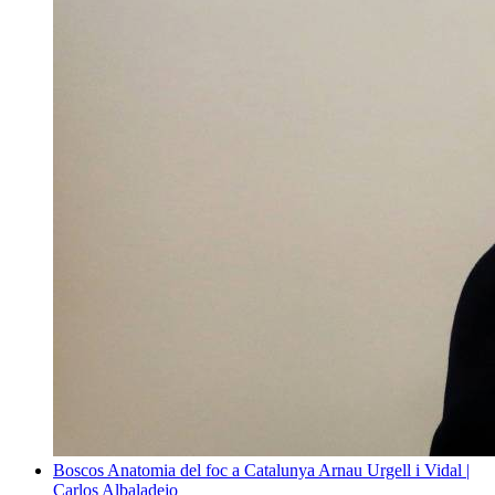
Boscos
Anatomia del foc a Catalunya
Arnau Urgell i Vidal |
Carlos Albaladejo