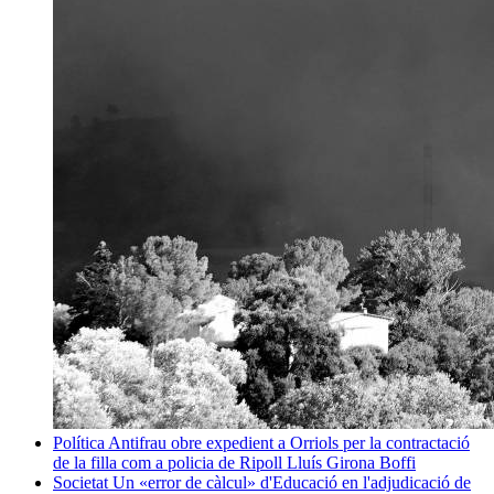
Política
Antifrau obre expedient a Orriols per la contractació
de la filla com a policia de Ripoll
Lluís Girona Boffi
Societat
Un «error de càlcul» d'Educació en l'adjudicació de