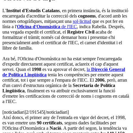
L'
Institut d'Estudis Catalans
, en primera instància, és la institució
encarregada d'acreditar la correcció dels
cognoms
, d'acord amb les
normes ortogràfiques, mitjançant una
sol·licitud
que es pot fer en
línia a l'
Oficina d'Onomàstica
de l'IEC
, indica Rabella. Després,
una vegada expedit el certificat, el
Registre Civil
acaba de
formalitzar el tràmit; només cal demanar hora i presentar-s'hi
presencialment amb el certificat de l'IEC, el carnet d'identitat i el
llibre de família.
Ara bé, l'Oficina d'Onomàstica no ha estat sempre l'encarregada
d'expedir directament aquest certificat, aclareix el cap d'aquest
servei. Quan el
1998
es va aprovar el decret,
la
Direcció General
de Política Lingüística
tenia les competències per emetre aquest
certificat, tot i que sempre a l'empara de l'IEC. El
2006
, però, arran
d'un canvi d'estructura orgànica de la
Secretaria de Política
Lingüística
, finalment es va atribuir exclusivament la funció
d'emetre les certificacions de correcció de noms i cognoms en català
a l'IEC.
[noticiadiari]2/191545[/noticiadiari]
Així doncs, el primer any de l'entrada en vigor del decret, el 1998,
es van emetre uns
90 certificats
, segons dades facilitades per
l'Oficina d'Onomàstica a
Nació
. A partir del segon, la tendència va