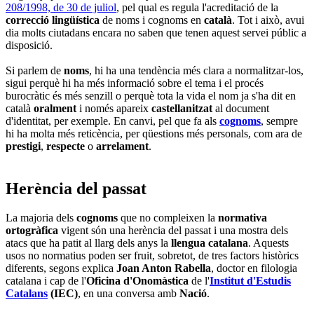
208/1998, de 30 de juliol
, pel qual es regula l'acreditació de la
correcció lingüística
de noms i cognoms en
català
. Tot i això, avui
dia molts ciutadans encara no saben que tenen aquest servei públic a
disposició.
Si parlem de
noms
, hi ha una tendència més clara a normalitzar-los,
sigui perquè hi ha més informació sobre el tema i el procés
burocràtic és més senzill o perquè tota la vida el nom ja s'ha dit en
català
oralment
i només apareix
castellanitzat
al document
d'identitat, per exemple. En canvi, pel que fa als
cognoms
, sempre
hi ha molta més reticència, per qüestions més personals, com ara de
prestigi
,
respecte
o
arrelament
.
Herència del passat
La majoria dels
cognoms
que no compleixen la
normativa
ortogràfica
vigent són una herència del passat i una mostra dels
atacs que ha patit al llarg dels anys la
llengua catalana
. Aquests
usos no normatius poden ser fruit, sobretot, de tres factors històrics
diferents, segons explica
Joan Anton Rabella
, doctor en filologia
catalana i cap de l'
Oficina d'Onomàstica
de l'
Institut d'Estudis
Catalans
(IEC)
, en una conversa amb
Nació
.