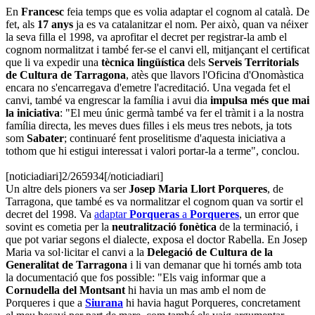
En
Francesc
feia temps que es volia adaptar el cognom al català. De
fet, als
17 anys
ja es va catalanitzar el nom. Per això, quan va néixer
la seva filla el 1998, va aprofitar el decret per registrar-la amb el
cognom normalitzat i també fer-se el canvi ell, mitjançant el certificat
que li va expedir una
tècnica lingüística
dels
Serveis Territorials
de Cultura de Tarragona
, atès que llavors l'Oficina d'Onomàstica
encara no s'encarregava d'emetre l'acreditació. Una vegada fet el
canvi, també va engrescar la família i avui dia
impulsa més que mai
la iniciativa
: "El meu únic germà també va fer el tràmit i a la nostra
família directa, les meves dues filles i els meus tres nebots, ja tots
som
Sabater
; continuaré fent proselitisme d'aquesta iniciativa a
tothom que hi estigui interessat i valori portar-la a terme", conclou.
[noticiadiari]2/265934[/noticiadiari]
Un altre dels pioners va ser
Josep Maria Llort Porqueres
, de
Tarragona, que també es va normalitzar el cognom quan va sortir el
decret del 1998. Va
adaptar
Porqueras
a
Porqueres
, un error que
sovint es cometia per la
neutralització fonètica
de la terminació, i
que pot variar segons el dialecte, exposa el doctor Rabella. En Josep
Maria va sol·licitar el canvi a la
Delegació de Cultura de la
Generalitat
de Tarragona
i li van demanar que hi tornés amb tota
la documentació que fos possible: "Els vaig informar que a
Cornudella del Montsant
hi havia un mas amb el nom de
Porqueres i que a
Siurana
hi havia hagut Porqueres, concretament