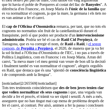
el meu besavi per part de mare, com també els vaig argumentar
que hi havia el poble de Porqueres al costat del llac de
Banyoles
". A
diferència d'en Francesc, en Josep Maria és
l'únic de la família
que
es va normalitzar el cognom, ja que la mare, la germana i els tiets no
es van animar a fer el canvi.
El
cap de l'Oficina d'Onomàstica
remarca, per tant, que no tots els
cognoms no normatius són fruit de la castellanització durant el
franquisme, però sí que poden ser producte d'un
intervencionisme
administratiu
. Podria ser bé el cas de
Raül Cid Perpinyà
, de
Tarragona, que es va corregir el nom, de
Raúl
a
Raül
, i
el segon
cognom, de
Perpiñá
a
Perpinyà
, el 2020, de manera que ja va fer
la sol·licitud a l'Oficina d'Onomàstica de l'IEC, i no pas a través de
Política Lingüística, com en Francesc i en Josep Maria. Arran del
canvi, "la meva mare i el meu germà van veure de bon ull la decisió
i finalment també es van normalitzar el cognom", afegeix orgullós
en Raül, que destaca que és una "qüestió de
consciència lingüística
i de compromís amb la llengua".
[noticiadiari]2/265569[/noticiadiari]
Tots tres testimonis coincideixen que
des de ben joves tenien clar
que volien normalitzar els seus cognoms
i que, una vegada van
decidir a fer el procés, el tràmit va ser ràpid i senzill. A més a més,
asseguren que no han tingut mai cap mena de problema després de
fer el canvi, al contrari. Per això, animen a fer la passa i conclouen