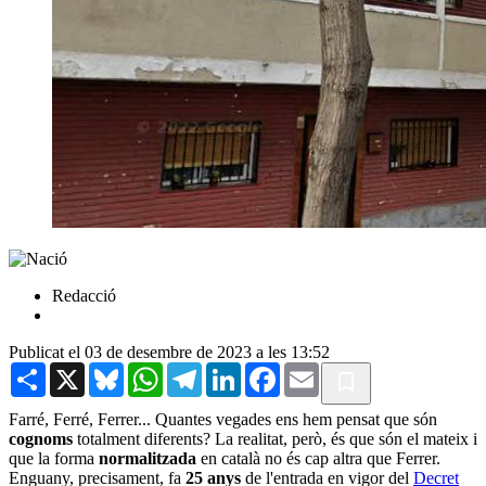
Redacció
Publicat el 03 de desembre de 2023 a les 13:52
Share
X
Bluesky
WhatsApp
Telegram
LinkedIn
Facebook
Email
Farré, Ferré, Ferrer... Quantes vegades ens hem pensat que són
cognoms
totalment diferents? La realitat, però, és que són el mateix i
que la forma
normalitzada
en català no és cap altra que Ferrer.
Enguany, precisament, fa
25 anys
de l'entrada en vigor del
Decret