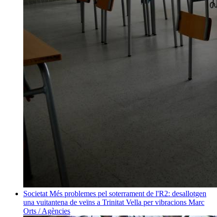
Societat
Més problemes pel soterrament de l'R2: desallotgen
una vuitantena de veïns a Trinitat Vella per vibracions
Marc
Orts / Agències