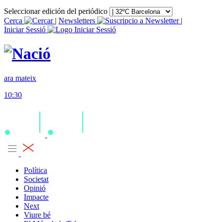
Seleccionar edición del periódico
Cerca
|
Newsletters
|
Iniciar Sessió
ara mateix
10:30
Política
Societat
Opinió
Impacte
Next
Viure bé