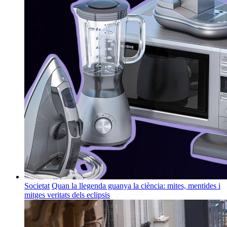
Societat
Quan la llegenda guanya la ciència: mites, mentides i
mitges veritats dels eclipsis