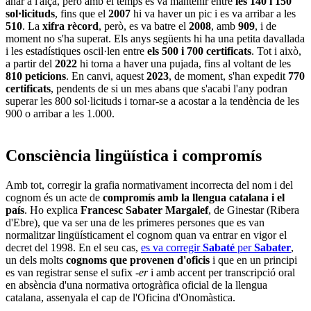
anar a l'alça, però amb el temps es va mantenir entre
les 140 i 150
sol·licituds
, fins que el
2007
hi va haver un pic i es va arribar a les
510
. La
xifra rècord
, però, es va batre el
2008
, amb
909
, i de
moment no s'ha superat. Els anys següents hi ha una petita davallada
i les estadístiques oscil·len entre
els 500 i 700 certificats
. Tot i això,
a partir del
2022
hi torna a haver una pujada, fins al voltant de les
810 peticions
. En canvi, aquest
2023
, de moment, s'han expedit
770
certificats
, pendents de si un mes abans que s'acabi l'any podran
superar les 800 sol·licituds i tornar-se a acostar a la tendència de les
900 o arribar a les 1.000.
Consciència lingüística i compromís
Amb tot, corregir la grafia normativament incorrecta del nom i del
cognom és un acte de
compromís amb la llengua catalana i el
país
. Ho explica
Francesc Sabater Margalef
, de Ginestar (Ribera
d'Ebre), que va ser una de les primeres persones que es van
normalitzar lingüísticament el cognom quan va entrar en vigor el
decret del 1998. En el seu cas,
es va corregir
Sabaté
per
Sabater
,
un dels molts
cognoms que provenen d'oficis
i que en un principi
es van registrar sense el sufix
-er
i amb accent per transcripció oral
en absència d'una normativa ortogràfica oficial de la llengua
catalana, assenyala el cap de l'Oficina d'Onomàstica.