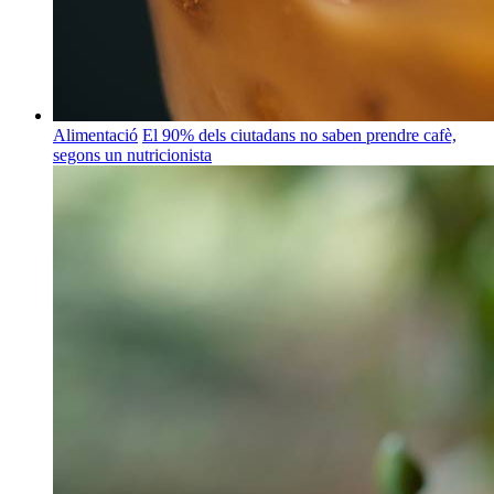
Alimentació
El 90% dels ciutadans no saben prendre cafè,
segons un nutricionista