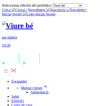
Seleccionar edición del periódico
Cerca
|
Newsletters
|
Iniciar Sessió
ara mateix
10:30
Escapades
expand_more
Menjar i beure
Alimentació
Salut
Exercici
Coses de casa