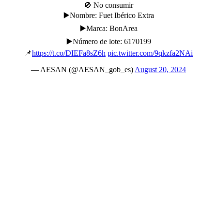
🚫 No consumir
▶️Nombre: Fuet Ibérico Extra
▶️Marca: BonArea
▶️Número de lote: 6170199
📌
https://t.co/DIEFa8sZ6h
pic.twitter.com/9qkzfa2NAi
— AESAN (@AESAN_gob_es)
August 20, 2024