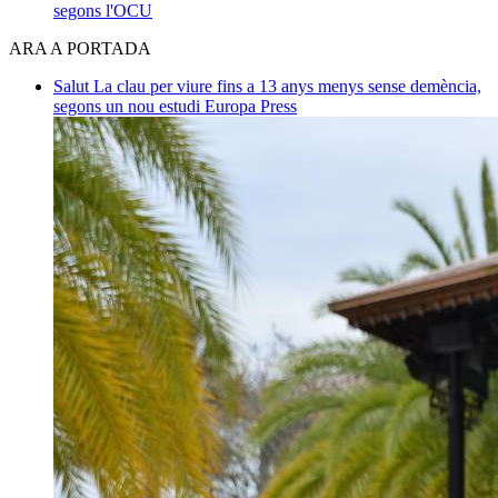
segons l'OCU
ARA A PORTADA
Salut
La clau per viure fins a 13 anys menys sense demència,
segons un nou estudi
Europa Press