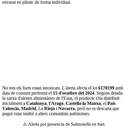
envasat en plàstic de forma individual.
No tots els fuets estan intoxicats. L'alerta afecta el lot
6170199
amb
data de consum preferent el
15 d'ocutbre del 2024
. Segons detalla
la xarxa d'alertes alimentàries de l'Estat, el producte s'ha distribuït
inicialment a
Catalunya
,
l'Aragó
,
Castella-la Manxa
, el
País
Valencià
,
Madrid
, La
Rioja
i
Navarra
, però no es descarta que
pugui estar també a altres comunitats autònomes.
⚠️ Alerta por presencia de Salmonella en fuet.