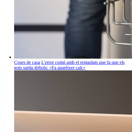
Coses de casa
L'error comú amb el rentaplats que fa que els
gots surtin tèrbols: «Fa aparèixer calç»