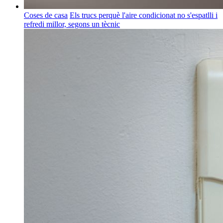
Coses de casa
Els trucs perquè l'aire condicionat no s'espatlli i
refredi millor, segons un tècnic