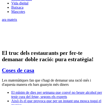
Vida digital
Butxaca
Mascotes
ara mateix
El truc dels restaurants per fer-te
demanar doble ració: pura estratègia!
Coses de casa
Les matemàtiques fan que s'hagi de demanar una ració més i
d'aquesta manera els bars guanyin més diners
El mínim de dies per setmana que convé no beure alcohol per
tenir cura del fetge, segons els experts
Això és el que provoca que per un instant una mosca toqui el