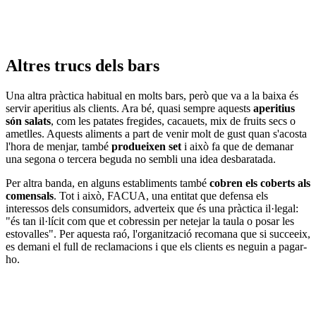
Altres trucs dels bars
Una altra pràctica habitual en molts bars, però que va a la baixa és
servir aperitius als clients. Ara bé, quasi sempre aquests
aperitius
són salats
, com les patates fregides, cacauets, mix de fruits secs o
ametlles. Aquests aliments a part de venir molt de gust quan s'acosta
l'hora de menjar, també
produeixen set
i això fa que de demanar
una segona o tercera beguda no sembli una idea desbaratada.
Per altra banda, en alguns establiments també
cobren els coberts als
comensals
. Tot i això, FACUA, una entitat que defensa els
interessos dels consumidors, adverteix que és una pràctica il·legal:
"és tan il·lícit com que et cobressin per netejar la taula o posar les
estovalles". Per aquesta raó, l'organització recomana que si succeeix,
es demani el full de reclamacions i que els clients es neguin a pagar-
ho.