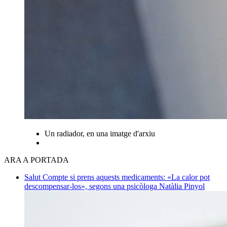
Un radiador, en una imatge d'arxiu
ARA A PORTADA
Salut
Compte si prens aquests medicaments: «La calor pot
descompensar-los», segons una psicòloga
Natàlia Pinyol