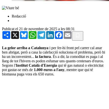
Redacció
Publicat el 21 de novembre de 2025 a les 08:31
Share
X
Bluesky
WhatsApp
Telegram
LinkedIn
Facebook
Email
La gelor arriba a Catalunya
i per fer-hi front pel carrer cal anar
ben abrigat, però a casa la calefacció soluciona el problema, però hi
ha un inconvenient...
la factura
. És a dir, la comoditat es paga i al
llarg de tot l'hivern es poden esfumar uns quants centenars d'euros.
Segons l'
Institut Català d'Energia
qui té gas natural o electricitat
pot gastar-se més de
1.000 euros a l'any
, mentre que qui té
biomassa paga vora els 650 euros.