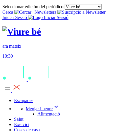
Seleccionar edición del periódico
Cerca
|
Newsletters
|
Iniciar Sessió
ara mateix
10:30
Escapades
expand_more
Menjar i beure
Alimentació
Salut
Exercici
Coses de casa