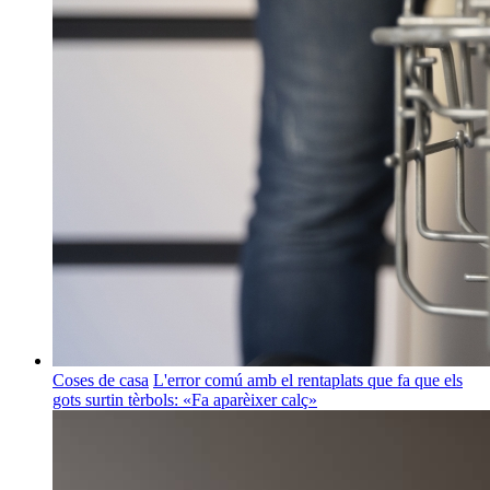
Coses de casa
L'error comú amb el rentaplats que fa que els
gots surtin tèrbols: «Fa aparèixer calç»