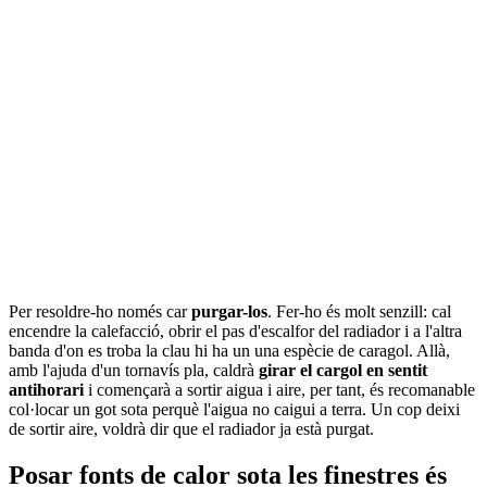
Per resoldre-ho només car
purgar-los
. Fer-ho és molt senzill: cal
encendre la calefacció, obrir el pas d'escalfor del radiador i a l'altra
banda d'on es troba la clau hi ha un una espècie de caragol. Allà,
amb l'ajuda d'un tornavís pla, caldrà
girar el cargol en sentit
antihorari
i començarà a sortir aigua i aire, per tant, és recomanable
col·locar un got sota perquè l'aigua no caigui a terra. Un cop deixi
de sortir aire, voldrà dir que el radiador ja està purgat.
Posar fonts de calor sota les finestres és