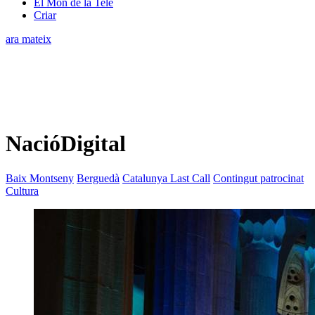
El Món de la Tele
Criar
ara mateix
NacióDigital
Baix Montseny
Berguedà
Catalunya Last Call
Contingut patrocinat
Cultura