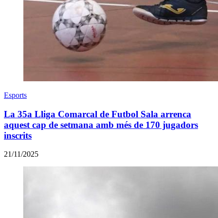
Esports
La 35a Lliga Comarcal de Futbol Sala arrenca
aquest cap de setmana amb més de 170 jugadors
inscrits
21/11/2025