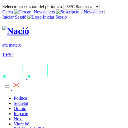
Seleccionar edición del periódico
Cerca
|
Newsletters
|
Iniciar Sessió
ara mateix
10:30
Política
Societat
Opinió
Impacte
Next
Viure bé