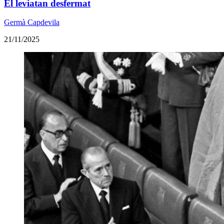
El leviatan desfermat
Germà Capdevila
21/11/2025