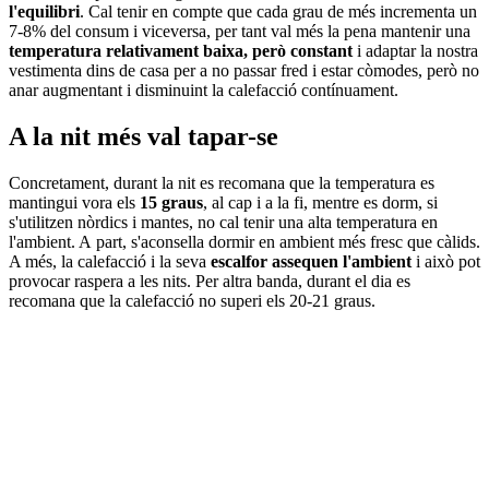
l'equilibri
. Cal tenir en compte que cada grau de més incrementa un
7-8% del consum i viceversa, per tant val més la pena mantenir una
temperatura relativament baixa, però constant
i adaptar la nostra
vestimenta dins de casa per a no passar fred i estar còmodes, però no
anar augmentant i disminuint la calefacció contínuament.
A la nit més val tapar-se
Concretament, durant la nit es recomana que la temperatura es
mantingui vora els
15 graus
, al cap i a la fi, mentre es dorm, si
s'utilitzen nòrdics i mantes, no cal tenir una alta temperatura en
l'ambient. A part, s'aconsella dormir en ambient més fresc que càlids.
A més, la calefacció i la seva
escalfor assequen l'ambient
i això pot
provocar raspera a les nits. Per altra banda, durant el dia es
recomana que la calefacció no superi els 20-21 graus.