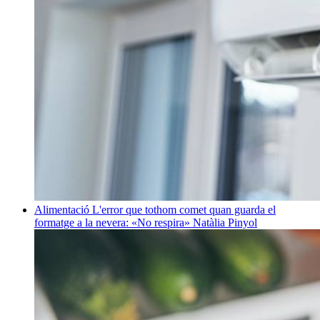
Alimentació
L'error que tothom comet quan guarda el
formatge a la nevera: «No respira»
Natàlia Pinyol