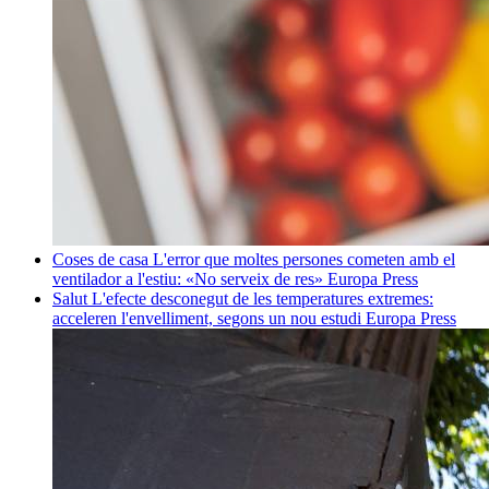
Coses de casa
L'error que moltes persones cometen amb el
ventilador a l'estiu: «No serveix de res»
Europa Press
Salut
L'efecte desconegut de les temperatures extremes:
acceleren l'envelliment, segons un nou estudi
Europa Press