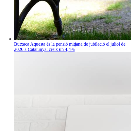
Butxaca
Aquesta és la pensió mitjana de jubilació el juliol de
2026 a Catalunya: creix un 4,4%