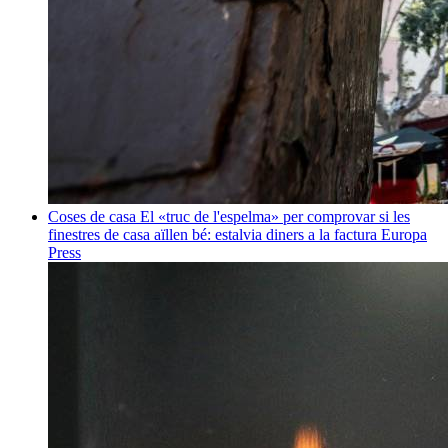
Coses de casa
El «truc de l'espelma» per comprovar si les
finestres de casa aïllen bé: estalvia diners a la factura
Europa
Press