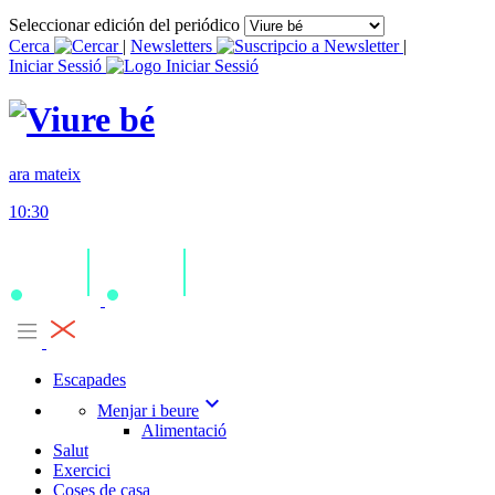
Seleccionar edición del periódico
Cerca
|
Newsletters
|
Iniciar Sessió
ara mateix
10:30
Escapades
expand_more
Menjar i beure
Alimentació
Salut
Exercici
Coses de casa