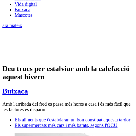
Vida digital
Butxaca
Mascotes
ara mateix
Deu trucs per estalviar amb la calefacció
aquest hivern
Butxaca
Amb l'arribada del fred es passa més hores a casa i és més fàcil que
les factures es disparin
Els aliments que t'estalviaran un bon constipat aquesta tardor
Els supermercats més cars i més barats, segons l'OCU