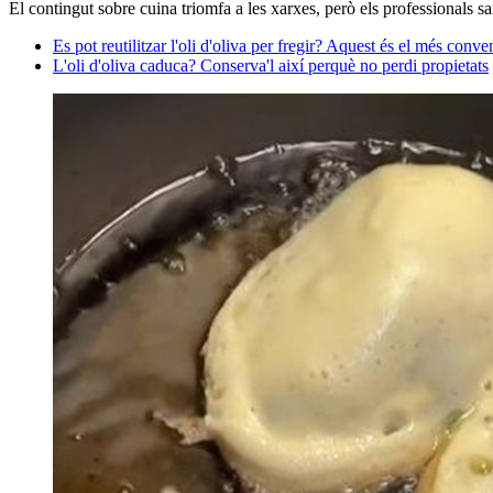
El contingut sobre cuina triomfa a les xarxes, però els professionals sa
Es pot reutilitzar l'oli d'oliva per fregir? Aquest és el més conve
L'oli d'oliva caduca? Conserva'l així perquè no perdi propietats