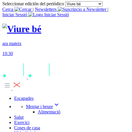
Seleccionar edición del periódico
Cerca
|
Newsletters
|
Iniciar Sessió
ara mateix
10:30
Escapades
expand_more
Menjar i beure
Alimentació
Salut
Exercici
Coses de casa