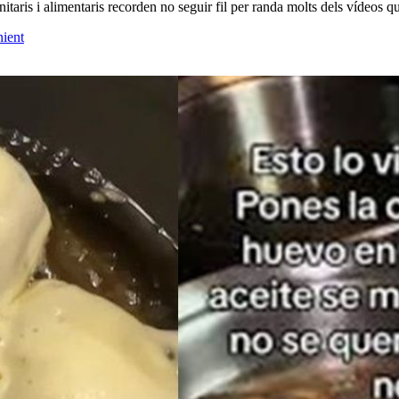
nitaris i alimentaris recorden no seguir fil per randa molts dels vídeos qu
nient