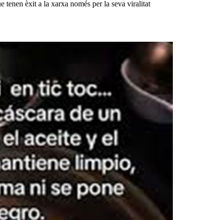
e tenen èxit a la xarxa només per la seva viralitat