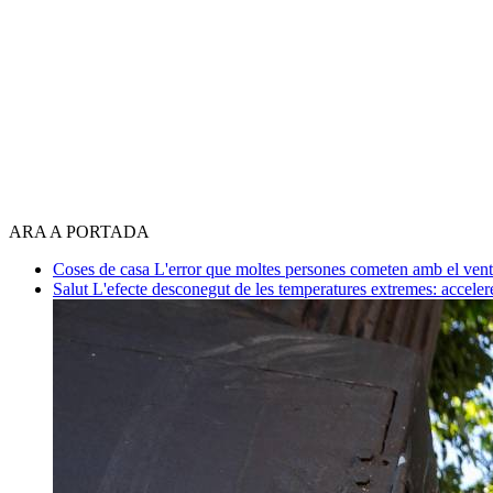
ARA A PORTADA
Coses de casa
L'error que moltes persones cometen amb el venti
Salut
L'efecte desconegut de les temperatures extremes: acceler