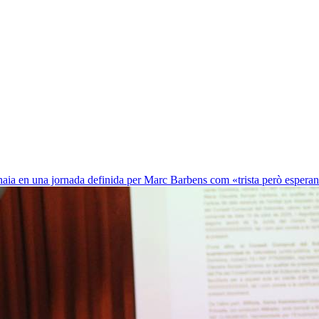
Althaia en una jornada definida per Marc Barbens com «trista però esper