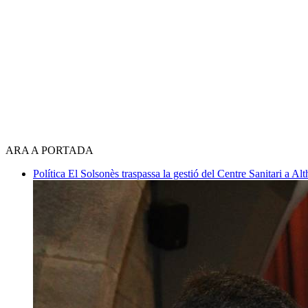
ARA A PORTADA
Política
El Solsonès traspassa la gestió del Centre Sanitari a 