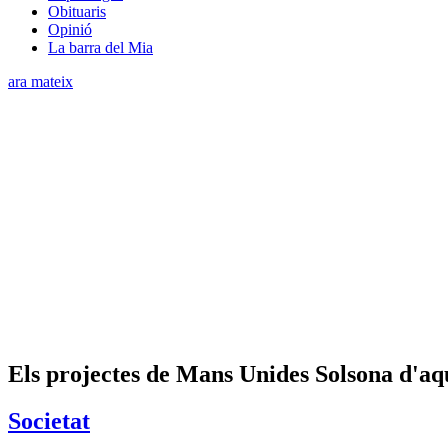
Obituaris
Opinió
La barra del Mia
ara mateix
Els projectes de Mans Unides Solsona d'aque
Societat