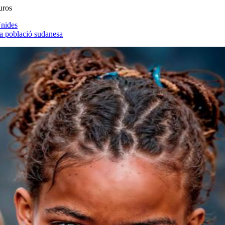
uros
Unides
la població sudanesa