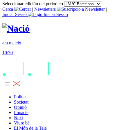
Seleccionar edición del periódico
Cerca
|
Newsletters
|
Iniciar Sessió
ara mateix
10:30
Política
Societat
Opinió
Impacte
Next
Viure bé
El Món de la Tele