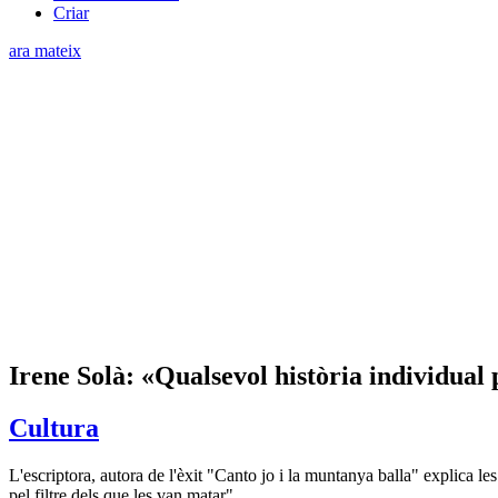
Criar
ara mateix
Irene Solà: «Qualsevol història individual 
Cultura
L'escriptora, autora de l'èxit "Canto jo i la muntanya balla" explica le
pel filtre dels que les van matar"