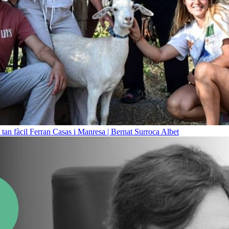
 tan fàcil
Ferran Casas i Manresa | Bernat Surroca Albet