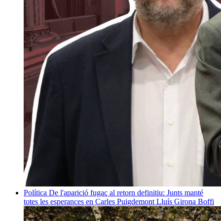
Política
De l'aparició fugaç al retorn definitiu: Junts manté
totes les esperances en Carles Puigdemont
Lluís Girona Boffi