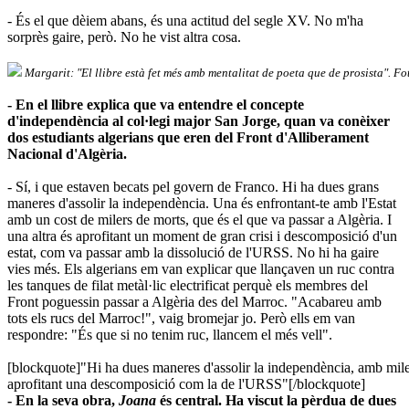
- És el que dèiem abans, és una actitud del segle XV. No m'ha
sorprès gaire, però. No he vist altra cosa.
Margarit: "El llibre està fet més amb mentalitat de poeta que de prosista". F
- En el llibre explica que va entendre el concepte
d'independència al col·legi major San Jorge, quan va conèixer
dos estudiants algerians que eren del Front d'Alliberament
Nacional d'Algèria.
- Sí, i que estaven becats pel govern de Franco. Hi ha dues grans
maneres d'assolir la independència. Una és enfrontant-te amb l'Estat
amb un cost de milers de morts, que és el que va passar a Algèria. I
una altra és aprofitant un moment de gran crisi i descomposició d'un
estat, com va passar amb la dissolució de l'URSS. No hi ha gaire
vies més. Els algerians em van explicar que llançaven un ruc contra
les tanques de filat metàl·lic electrificat perquè els membres del
Front poguessin passar a Algèria des del Marroc. "Acabareu amb
tots els rucs del Marroc!", vaig bromejar jo. Però ells em van
respondre: "És que si no tenim ruc, llancem el més vell".
[blockquote]"Hi ha dues maneres d'assolir la independència, amb mile
aprofitant una descomposició com la de l'URSS"[/blockquote]
- En la seva obra,
Joana
és central. Ha viscut la pèrdua de dues