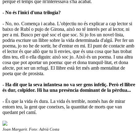
perquè el temps que m'interessava s'ha acabat.
- No és l'inici d'una trilogia?
- No, no. Comença i acaba. L'objectiu no és explicar a cap lector si
baixo de Rubí o pujo de Girona, això no té interès per al lector, ni
per a mi. Busco per què soc el que soc. Si jo fos un novel·lista,
podria escriure un llibre sobre la vida determinada d'algú. Per fer un
poema, jo no he de sortir, he d'entrar en mi. El punt de contacte amb
el lector és que allò que tu li envies, que és una cosa que has trobat
dins teu, ell o ella diguin: això soc jo. Això és un poema. I una altra
cosa que pot aportar un poema: que et dona tranquil·litat, et dona
afecte, pot ser un refugi. El llibre està fet més amb mentalitat de
poeta que de prosista.
- Ha dit que la seva infantesa no va ser gens infeliç. Però el llibre
és dur, colpidor. Hi ha una presència dominant de la pèrdua...
- És que la vida és dura. La vida és terrible, només has de mirar
entorn teu, la gent que coneixes, la quantitat de morts que van
quedant pel camí.
Joan Margarit. Foto: Adrià Costa