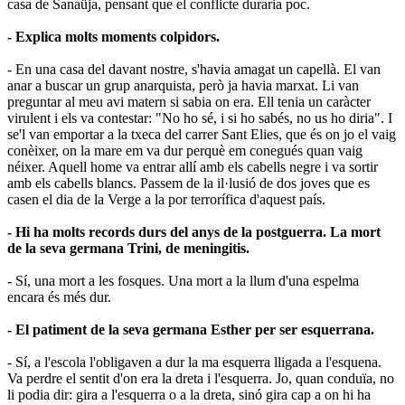
casa de Sanaüja, pensant que el conflicte duraria poc.
- Explica molts moments colpidors.
- En una casa del davant nostre, s'havia amagat un capellà. El van
anar a buscar un grup anarquista, però ja havia marxat. Li van
preguntar al meu avi matern si sabia on era. Ell tenia un caràcter
virulent i els va contestar: "No ho sé, i si ho sabés, no us ho diria". I
se'l van emportar a la txeca del carrer Sant Elies, que és on jo el vaig
conèixer, on la mare em va dur perquè em conegués quan vaig
néixer. Aquell home va entrar allí amb els cabells negre i va sortir
amb els cabells blancs. Passem de la il·lusió de dos joves que es
casen el dia de la Verge a la por terrorífica d'aquest país.
- Hi ha molts records durs del anys de la postguerra. La mort
de la seva germana Trini, de meningitis.
- Sí, una mort a les fosques. Una mort a la llum d'una espelma
encara és més dur.
- El patiment de la seva germana Esther per ser esquerrana.
- Sí, a l'escola l'obligaven a dur la ma esquerra lligada a l'esquena.
Va perdre el sentit d'on era la dreta i l'esquerra. Jo, quan conduïa, no
li podia dir: gira a l'esquerra o a la dreta, sinó gira cap a on hi ha