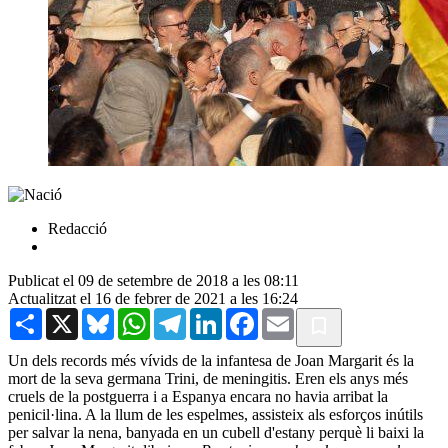
Redacció
Publicat el 09 de setembre de 2018 a les 08:11
Actualitzat el 16 de febrer de 2021 a les 16:24
Share
X
Bluesky
WhatsApp
Telegram
LinkedIn
Facebook
Email
Un dels records més vívids de la infantesa de Joan Margarit és la
mort de la seva germana Trini, de meningitis. Eren els anys més
cruels de la postguerra i a Espanya encara no havia arribat la
penicil·lina. A la llum de les espelmes, assisteix als esforços inútils
per salvar la nena, banyada en un cubell d'estany perquè li baixi la