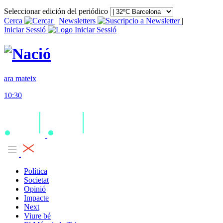
Seleccionar edición del periódico
Cerca
|
Newsletters
|
Iniciar Sessió
ara mateix
10:30
Política
Societat
Opinió
Impacte
Next
Viure bé