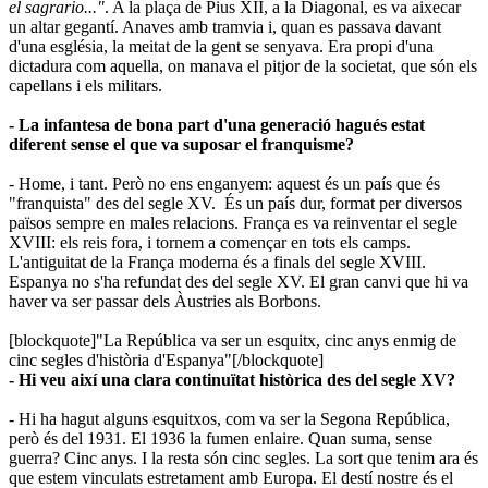
el sagrario..."
. A la plaça de Pius XII, a la Diagonal, es va aixecar
un altar gegantí. Anaves amb tramvia i, quan es passava davant
d'una església, la meitat de la gent se senyava. Era propi d'una
dictadura com aquella, on manava el pitjor de la societat, que són els
capellans i els militars.
- La infantesa de bona part d'una generació hagués estat
diferent sense el que va suposar el franquisme?
- Home, i tant. Però no ens enganyem: aquest és un país que és
"franquista" des del segle XV. És un país dur, format per diversos
països sempre en males relacions. França es va reinventar el segle
XVIII: els reis fora, i tornem a començar en tots els camps.
L'antiguitat de la França moderna és a finals del segle XVIII.
Espanya no s'ha refundat des del segle XV. El gran canvi que hi va
haver va ser passar dels Àustries als Borbons.
[blockquote]"La República va ser un esquitx, cinc anys enmig de
cinc segles d'història d'Espanya"[/blockquote]
- Hi veu així una clara continuïtat històrica des del segle XV?
- Hi ha hagut alguns esquitxos, com va ser la Segona República,
però és del 1931. El 1936 la fumen enlaire. Quan suma, sense
guerra? Cinc anys. I la resta són cinc segles. La sort que tenim ara és
que estem vinculats estretament amb Europa. El destí nostre és el