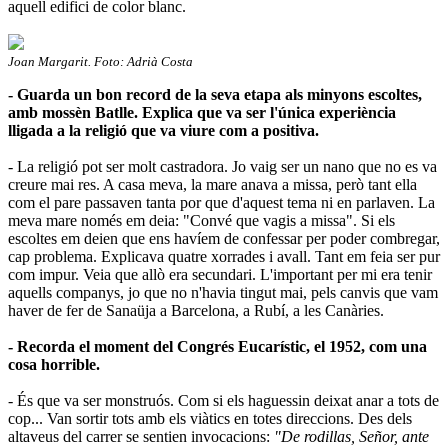
aquell edifici de color blanc.
Joan Margarit. Foto: Adrià Costa
- Guarda un bon record de la seva etapa als minyons escoltes,
amb mossèn Batlle. Explica que va ser l'única experiència
lligada a la religió que va viure com a positiva.
- La religió pot ser molt castradora. Jo vaig ser un nano que no es va
creure mai res. A casa meva, la mare anava a missa, però tant ella
com el pare passaven tanta por que d'aquest tema ni en parlaven. La
meva mare només em deia: "Convé que vagis a missa". Si els
escoltes em deien que ens havíem de confessar per poder combregar,
cap problema. Explicava quatre xorrades i avall. Tant em feia ser pur
com impur. Veia que allò era secundari. L'important per mi era tenir
aquells companys, jo que no n'havia tingut mai, pels canvis que vam
haver de fer de Sanaüja a Barcelona, a Rubí, a les Canàries.
- Recorda el moment del Congrés Eucarístic, el 1952, com una
cosa horrible.
- És que va ser monstruós. Com si els haguessin deixat anar a tots de
cop... Van sortir tots amb els viàtics en totes direccions. Des dels
altaveus del carrer se sentien invocacions:
"De rodillas, Señor, ante