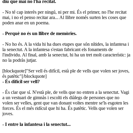
diu que mai no l'ha recitat.
- No té cap interès per ningú, ni per mi. És el primer, no l'he recitat
mai, i no el penso recitar ara... Al llibre només surten les coses que
poden anar en un poema.
- Perquè no és un llibre de memòries.
- No ho és. A la vida hi ha dues etapes que són nítides, la infantesa i
la senectut. A la infantesa s'estan fabricant els fonaments de
l'individu. Al final, amb la senectut, hi ha un tret molt característic: ja
no la podràs jutjar.
[blockquote]"Ser vell és difícil, està ple de vells que volen ser joves,
és patètic"[/blockquote]
- És difícil ser vell?
- És clar que sí. N'està ple, de vells que no entren a la senectut. Vagi
a un vestuari de gimnàs i escolti els diàlegs de persones que no
volen ser velles, gent que van donant voltes mentre se'ls esgoten les
forces. És el més ridícul que hi ha. És patètic. Vells que volen ser
joves.
- I entre la infantesa i la senectut...