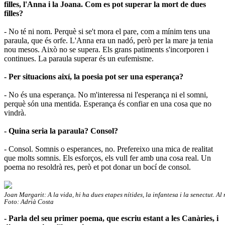
filles, l'Anna i la Joana. Com es pot superar la mort de dues
filles?
- No té ni nom. Perquè si se't mora el pare, com a mínim tens una
paraula, que és orfe. L'Anna era un nadó, però per la mare ja tenia
nou mesos. Això no se supera. Els grans patiments s'incorporen i
continues. La paraula superar és un eufemisme.
- Per situacions així, la poesia pot ser una esperança?
- No és una esperança. No m'interessa ni l'esperança ni el somni,
perquè són una mentida. Esperança és confiar en una cosa que no
vindrà.
- Quina seria la paraula? Consol?
- Consol. Somnis o esperances, no. Prefereixo una mica de realitat
que molts somnis. Els esforços, els vull fer amb una cosa real. Un
poema no resoldrà res, però et pot donar un bocí de consol.
Joan Margarit: A la vida, hi ha dues etapes nítides, la infantesa i la senectut. Al
Foto: Adrià Costa
- Parla del seu primer poema, que escriu estant a les Canàries, i