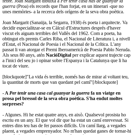
febre. Joan Margarit dibuixa a
Per tenir casa has de guanyar la
guerra
(Proa) els records que l'han forjat, en un itinerari -que no
unes memòries- a la recerca dels orígens de la seva obra poètica.
Joan Margarit (Sanaüja, la Segarra, 1938) és poeta i arquitecte. Va
decidir especialitzar-se en Càlcul d'Estructures després d'haver
viscut els aiguats terribles del Vallès del 1962. Com a poeta, ha
obtingut els premis Carles Riba, el Nacional de Literatura i, a nivell
d'Estat, el Nacional de Poesia i el Nacional de la Crítica. L'any
passat li van atorgar el Premi Iberoamericà de Poesia Pablo Neruda.
Als seus 80 anys, atén
NacióDigital
per explicar aquest trajecte cap
a l'inici del seu jo i opinar sobre l'Espanya i la Catalunya que li ha
tocat de viure.
[blockquote]"La vida és terrible, només has de mirar al voltant teu,
la quantitat de morts que van quedant pel camí"[/blockquote]
- A
Per tenir una casa cal guanyar la guerra
fa un viatge en
prosa pel bressol de la seva obra poètica. S'ha endut moltes
sorpreses?
- Algunes. Hi he estat quatre anys, en això. Qualsevol prosista ho
escriu en un any. El que vol dir que ha estat un camí enrevessat. Si
entres dins teu has de fer passos difícils. Un camí llarg, a vegades
plaent, a vegades emprenyador. No m'han quedat ganes de tornar-hi