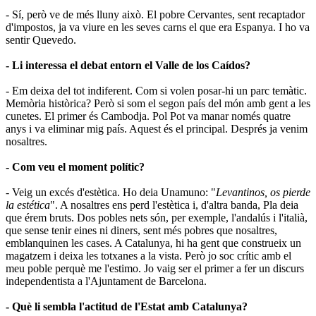
- Sí, però ve de més lluny això. El pobre Cervantes, sent recaptador
d'impostos, ja va viure en les seves carns el que era Espanya. I ho va
sentir Quevedo.
- Li interessa el debat entorn el Valle de los Caídos?
- Em deixa del tot indiferent. Com si volen posar-hi un parc temàtic.
Memòria històrica? Però si som el segon país del món amb gent a les
cunetes. El primer és Cambodja. Pol Pot va manar només quatre
anys i va eliminar mig país. Aquest és el principal. Després ja venim
nosaltres.
- Com veu el moment polític?
- Veig un excés d'estètica. Ho deia Unamuno: "
Levantinos, os pierde
la estética
". A nosaltres ens perd l'estètica i, d'altra banda, Pla deia
que érem bruts. Dos pobles nets són, per exemple, l'andalús i l'italià,
que sense tenir eines ni diners, sent més pobres que nosaltres,
emblanquinen les cases. A Catalunya, hi ha gent que construeix un
magatzem i deixa les totxanes a la vista. Però jo soc crític amb el
meu poble perquè me l'estimo. Jo vaig ser el primer a fer un discurs
independentista a l'Ajuntament de Barcelona.
- Què li sembla l'actitud de l'Estat amb Catalunya?