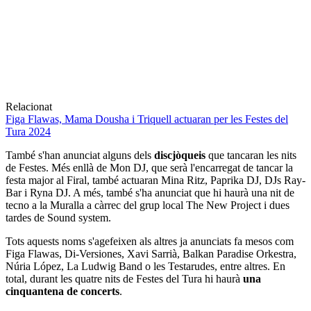
Relacionat
Figa Flawas, Mama Dousha i Triquell actuaran per les Festes del
Tura 2024
També s'han anunciat alguns dels
discjòqueis
que tancaran les nits
de Festes. Més enllà de Mon DJ, que serà l'encarregat de tancar la
festa major al Firal, també actuaran Mina Ritz, Paprika DJ, DJs Ray-
Bar i Ryna DJ. A més, també s'ha anunciat que hi haurà una nit de
tecno a la Muralla a càrrec del grup local The New Project i dues
tardes de Sound system.
Tots aquests noms s'agefeixen als altres ja anunciats fa mesos com
Figa Flawas, Di-Versiones, Xavi Sarrià, Balkan Paradise Orkestra,
Núria López, La Ludwig Band o les Testarudes, entre altres. En
total, durant les quatre nits de Festes del Tura hi haurà
una
cinquantena de concerts
.