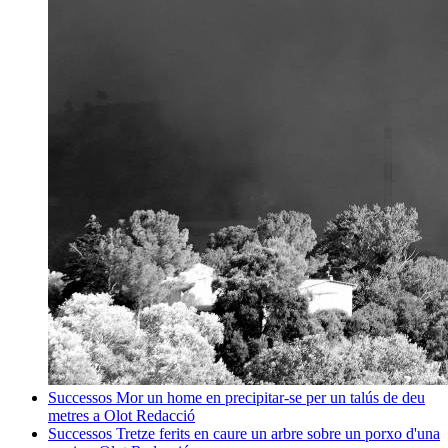
Successos
Mor un home en precipitar-se per un talús de deu
metres a Olot
Redacció
Successos
Tretze ferits en caure un arbre sobre un porxo d'una