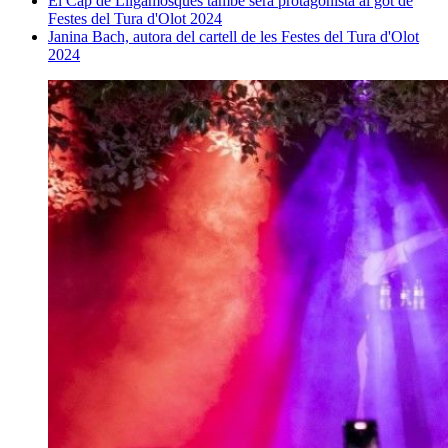
El Cap de Lligamosques també serà protagonista al got de
Festes del Tura d'Olot 2024
Janina Bach, autora del cartell de les Festes del Tura d'Olot
2024