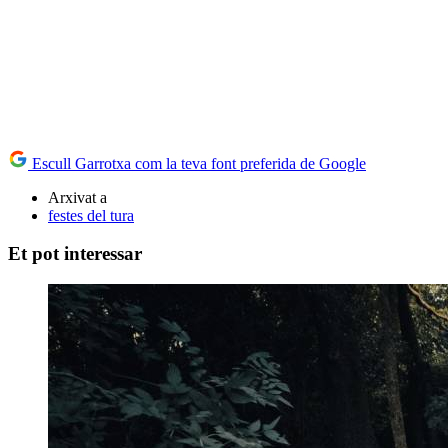
Escull Garrotxa com la teva font preferida de Google
Arxivat a
festes del tura
Et pot interessar