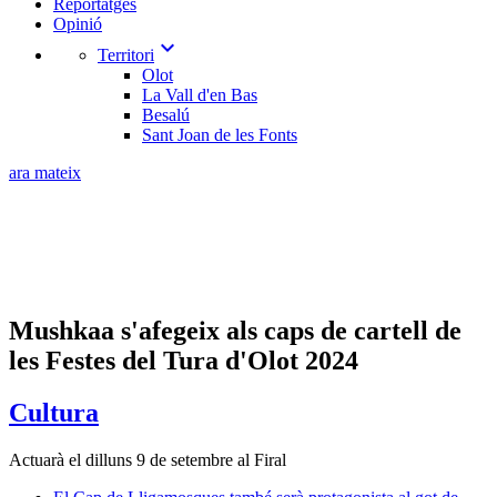
Reportatges
Opinió
expand_more
Territori
Olot
La Vall d'en Bas
Besalú
Sant Joan de les Fonts
ara mateix
Mushkaa s'afegeix als caps de cartell de
les Festes del Tura d'Olot 2024
Cultura
Actuarà el dilluns 9 de setembre al Firal