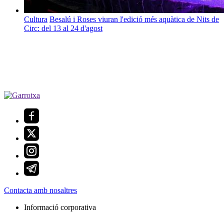
Cultura
Besalú i Roses viuran l'edició més aquàtica de Nits de
Circ: del 13 al 24 d'agost
Contacta amb nosaltres
Informació corporativa