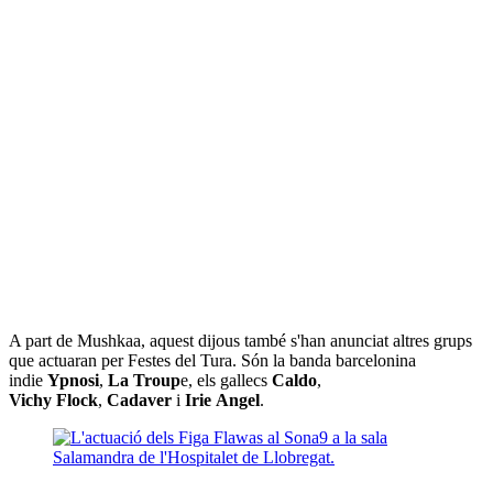
A part de Mushkaa, aquest dijous també s'han anunciat altres grups
que actuaran per Festes del Tura. Són la banda barcelonina
indie
Ypnosi
,
La Troup
e, els gallecs
Caldo
,
Vichy Flock
,
Cadaver
i
Irie Angel
.