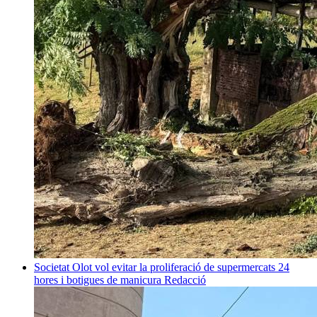
Societat
Olot vol evitar la proliferació de supermercats 24
hores i botigues de manicura
Redacció