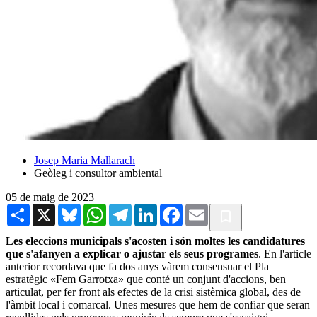
Josep Maria Mallarach
Geòleg i consultor ambiental
05 de maig de 2023
Share
X
Bluesky
WhatsApp
Telegram
LinkedIn
Facebook
Email
Les eleccions municipals s'acosten i són moltes les candidatures
que s'afanyen a explicar o ajustar els seus programes
. En l'article
anterior recordava que fa dos anys vàrem consensuar el Pla
estratègic «Fem Garrotxa» que conté un conjunt d'accions, ben
articulat, per fer front als efectes de la crisi sistèmica global, des de
l'àmbit local i comarcal. Unes mesures que hem de confiar que seran