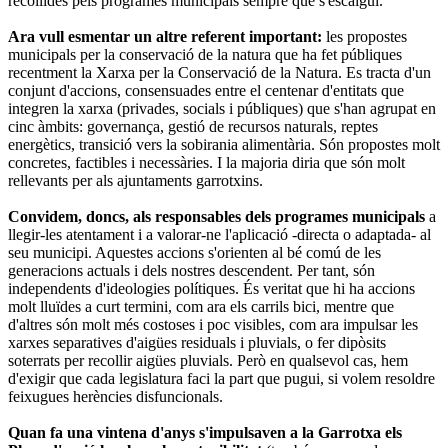
recollides pels programes municipals sempre que s'escaigui.
Ara vull esmentar un altre referent important:
les propostes
municipals per la conservació de la natura que ha fet públiques
recentment la Xarxa per la Conservació de la Natura. Es tracta d'un
conjunt d'accions, consensuades entre el centenar d'entitats que
integren la xarxa (privades, socials i públiques) que s'han agrupat en
cinc àmbits: governança, gestió de recursos naturals, reptes
energètics, transició vers la sobirania alimentària. Són propostes molt
concretes, factibles i necessàries. I la majoria diria que són molt
rellevants per als ajuntaments garrotxins.
Convidem, doncs, als responsables dels programes municipals
a
llegir-les atentament i a valorar-ne l'aplicació -directa o adaptada- al
seu municipi. Aquestes accions s'orienten al bé comú de les
generacions actuals i dels nostres descendent. Per tant, són
independents d'ideologies polítiques. És veritat que hi ha accions
molt lluïdes a curt termini, com ara els carrils bici, mentre que
d'altres són molt més costoses i poc visibles, com ara impulsar les
xarxes separatives d'aigües residuals i pluvials, o fer dipòsits
soterrats per recollir aigües pluvials. Però en qualsevol cas, hem
d'exigir que cada legislatura faci la part que pugui, si volem resoldre
feixugues herències disfuncionals.
Quan fa una vintena d'anys s'impulsaven a la Garrotxa els