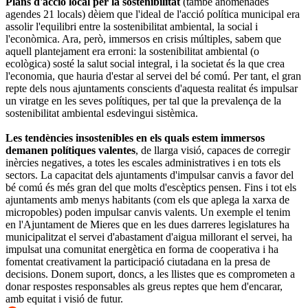
Plans d'acció local per la sostenibilitat
(també anomenades
agendes 21 locals) dèiem que l'ideal de l'acció política municipal era
assolir l'equilibri entre la sostenibilitat ambiental, la social i
l'econòmica. Ara, però, immersos en crisis múltiples, sabem que
aquell plantejament era erroni: la sostenibilitat ambiental (o
ecològica) sosté la salut social integral, i la societat és la que crea
l'economia, que hauria d'estar al servei del bé comú. Per tant, el gran
repte dels nous ajuntaments conscients d'aquesta realitat és impulsar
un viratge en les seves polítiques, per tal que la prevalença de la
sostenibilitat ambiental esdevingui sistèmica.
Les tendències insostenibles en els quals estem immersos
demanen polítiques valentes
, de llarga visió, capaces de corregir
inèrcies negatives, a totes les escales administratives i en tots els
sectors. La capacitat dels ajuntaments d'impulsar canvis a favor del
bé comú és més gran del que molts d'escèptics pensen. Fins i tot els
ajuntaments amb menys habitants (com els que aplega la xarxa de
micropobles) poden impulsar canvis valents. Un exemple el tenim
en l'Ajuntament de Mieres que en les dues darreres legislatures ha
municipalitzat el servei d'abastament d'aigua millorant el servei, ha
impulsat una comunitat energètica en forma de cooperativa i ha
fomentat creativament la participació ciutadana en la presa de
decisions. Donem suport, doncs, a les llistes que es comprometen a
donar respostes responsables als greus reptes que hem d'encarar,
amb equitat i visió de futur.