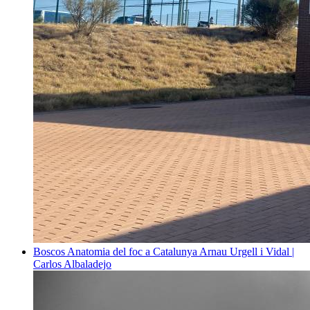
Boscos
Anatomia del foc a Catalunya
Arnau Urgell i Vidal |
Carlos Albaladejo