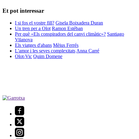
Et pot interessar
I si fos el vostre fill?
Gisela Boixadera Duran
Un tren per a Olot
Ramon Estéban
Per què «Els conspiradors del canvi climàtic»?
Santiago
Vilanova
Els viatges d'abans
Mèius Ferrés
L'amor i les seves complexitats
Anna Carré
Olot-Vic
Quim Domene