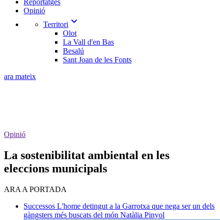
Reportatges
Opinió
expand_more
Territori
Olot
La Vall d'en Bas
Besalú
Sant Joan de les Fonts
ara mateix
Opinió
​La sostenibilitat ambiental en les
eleccions municipals
ARA A PORTADA
Successos
L'home detingut a la Garrotxa que nega ser un dels
gàngsters més buscats del món
Natàlia Pinyol