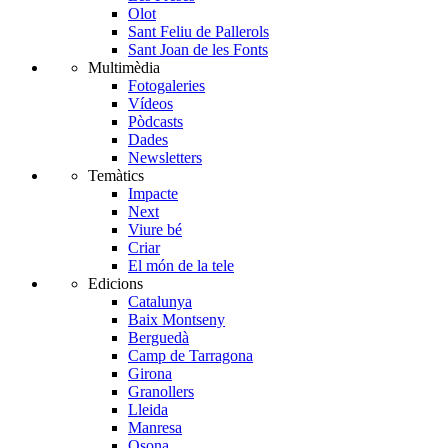
Olot
Sant Feliu de Pallerols
Sant Joan de les Fonts
Multimèdia
Fotogaleries
Vídeos
Pòdcasts
Dades
Newsletters
Temàtics
Impacte
Next
Viure bé
Criar
El món de la tele
Edicions
Catalunya
Baix Montseny
Berguedà
Camp de Tarragona
Girona
Granollers
Lleida
Manresa
Osona