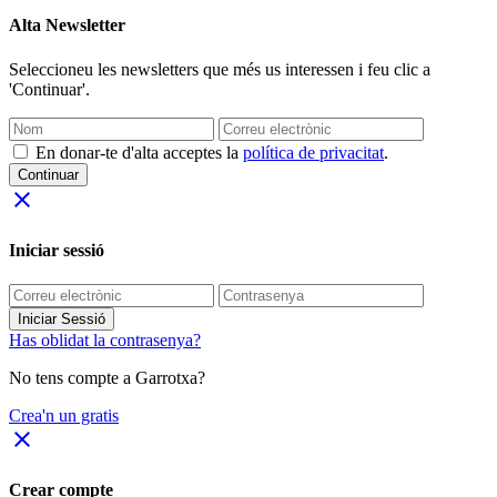
Alta Newsletter
Seleccioneu les newsletters que més us interessen i feu clic a
'Continuar'.
En donar-te d'alta acceptes la
política de privacitat
.
Continuar
close
Iniciar sessió
Iniciar Sessió
Has oblidat la contrasenya?
No tens compte a Garrotxa?
Crea'n un gratis
close
Crear compte