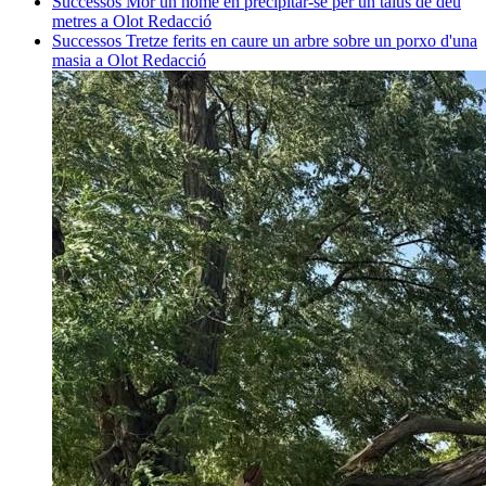
Successos
Mor un home en precipitar-se per un talús de deu
metres a Olot
Redacció
Successos
Tretze ferits en caure un arbre sobre un porxo d'una
masia a Olot
Redacció