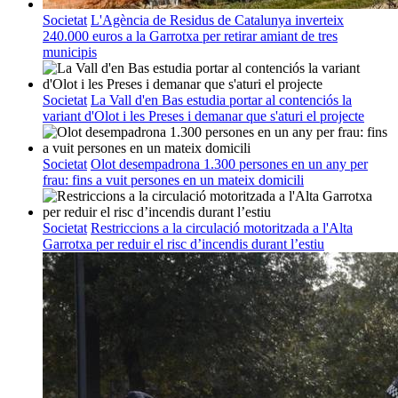
Societat
L'Agència de Residus de Catalunya inverteix
240.000 euros a la Garrotxa per retirar amiant de tres
municipis
Societat
La Vall d'en Bas estudia portar al contenciós la
variant d'Olot i les Preses i demanar que s'aturi el projecte
Societat
Olot desempadrona 1.300 persones en un any per
frau: fins a vuit persones en un mateix domicili
Societat
Restriccions a la circulació motoritzada a l'Alta
Garrotxa per reduir el risc d’incendis durant l’estiu