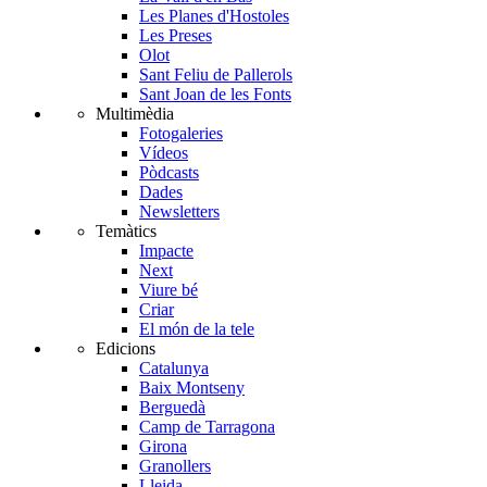
Les Planes d'Hostoles
Les Preses
Olot
Sant Feliu de Pallerols
Sant Joan de les Fonts
Multimèdia
Fotogaleries
Vídeos
Pòdcasts
Dades
Newsletters
Temàtics
Impacte
Next
Viure bé
Criar
El món de la tele
Edicions
Catalunya
Baix Montseny
Berguedà
Camp de Tarragona
Girona
Granollers
Lleida