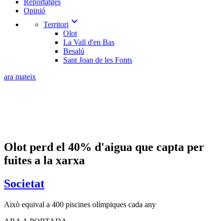
Reportatges
Opinió
expand_more
Territori
Olot
La Vall d'en Bas
Besalú
Sant Joan de les Fonts
ara mateix
​Olot perd el 40% d'aigua que capta per
fuites a la xarxa
Societat
Això equival a 400 piscines olímpiques cada any