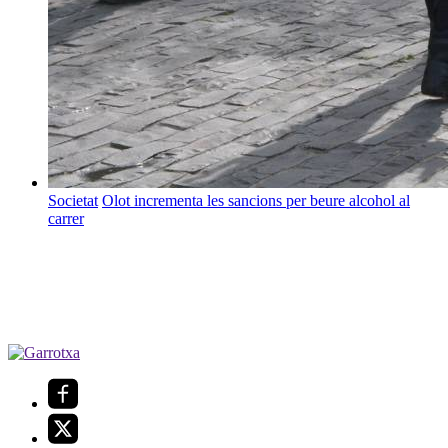
Societat
Olot incrementa les sancions per beure alcohol al
carrer