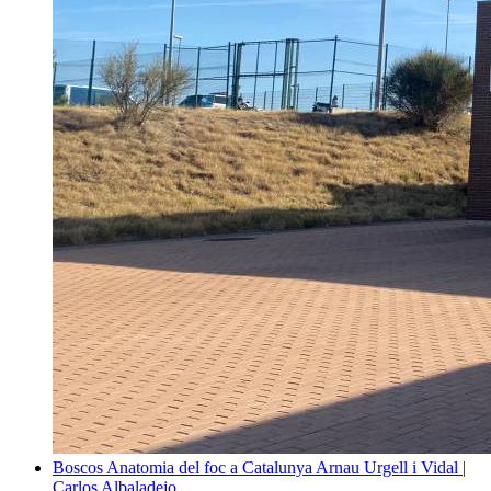
Boscos
Anatomia del foc a Catalunya
Arnau Urgell i Vidal |
Carlos Albaladejo