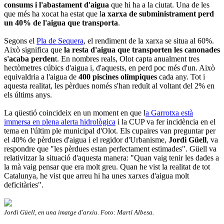
consums i l'abastament d'aigua
que hi ha a la ciutat. Una de les
que més ha xocat ha estat que l
a xarxa de subministrament perd
un 40% de l'aigua que transporta
.
Segons el
Pla de Sequera
, el rendiment de la xarxa se situa al 60%.
Això significa que
la resta d'aigua que transporten les canonades
s'acaba perden
t. En nombres reals, Olot capta anualment tres
hectòmetres cúbics d'aigua i, d'aquests, en perd poc més d'un. Això
equivaldria a l'aigua de
400 piscines olímpiques
cada any. Tot i
aquesta realitat, les pèrdues només s'han reduït al voltant del 2% en
els últims anys.
La qüestió coincideix en un moment en que l
a Garrotxa està
immersa en plena alerta hidrològica
i la CUP va fer incidència en el
tema en l'últim ple municipal d'Olot. Els cupaires van preguntar per
el 40% de pèrdues d'aigua i el regidor d'Urbanisme,
Jordi Güell
, va
respondre que "les pèrdues estan perfectament estimades". Güell va
relativitzar la situació d'aquesta manera: "Quan vaig tenir les dades a
la mà vaig pensar que era molt greu. Quan he vist la realitat de tot
Catalunya, he vist que arreu hi ha unes xarxes d'aigua molt
deficitàries".
Jordi Güell, en una imatge d'arxiu. Foto: Martí Albesa.