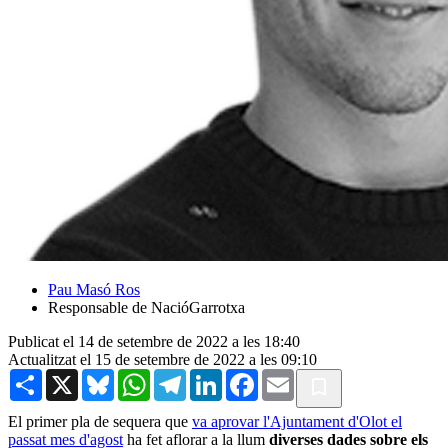
Pau Masó Ros
Responsable de NacióGarrotxa
Publicat el 14 de setembre de 2022 a les 18:40
Actualitzat el 15 de setembre de 2022 a les 09:10
Share
X
Bluesky
WhatsApp
Telegram
LinkedIn
Facebook
Email
El primer pla de sequera que
va aprovar l'Ajuntament d'Olot el
passat mes d'agost
ha fet aflorar a la llum
diverses dades sobre els