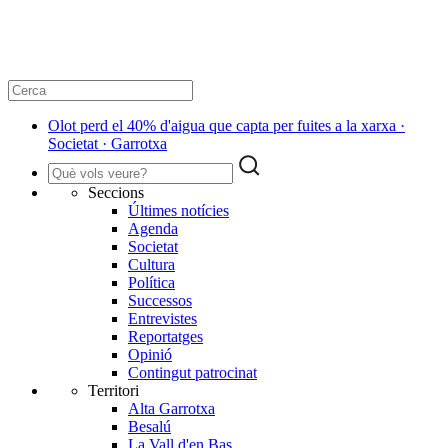
​Olot perd el 40% d'aigua que capta per fuites a la xarxa ·
Societat · Garrotxa
Seccions
Últimes notícies
Agenda
Societat
Cultura
Política
Successos
Entrevistes
Reportatges
Opinió
Contingut patrocinat
Territori
Alta Garrotxa
Besalú
La Vall d'en Bas