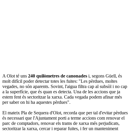
A Olot té uns
240 quilòmetres de canonades
i, segons Güell, és
molt difícil poder detectar totes les fuites: "Les pèrdues, moltes
vegades, no són aparents. Sovint, l'aigua filtra cap al subsòl i no cap
a la superfície, que és quan es detecta. Una de les accions que ja
estem fent és sectoritzar la xarxa. Cada vegada podem afinar més
per saber on hi ha aquestes pèrdues".
El mateix Pla de Sequera d'Olot, recorda que per tal d'evitar pèrdues
és necessari que l'Ajuntament porti a terme accions com renovar el
parc de comptadors, renovar els trams de xarxa més perjudicats,
sectoritzar la xarxa, cercar i reparar fuites, i fer un manteniment