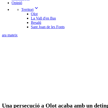
Opinió
expand_more
Territori
Olot
La Vall d'en Bas
Besalú
Sant Joan de les Fonts
ara mateix
Una persecució a Olot acaba amb un deting