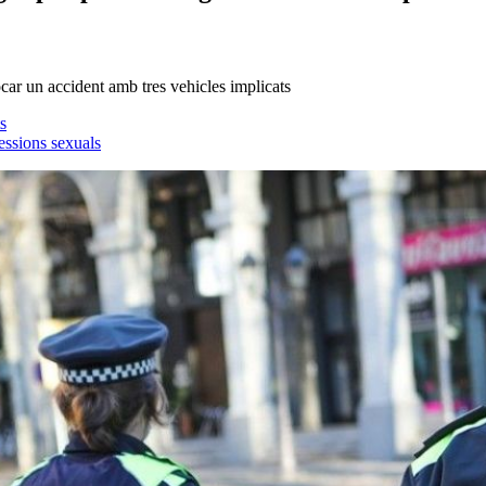
ocar un accident amb tres vehicles implicats
s
essions sexuals