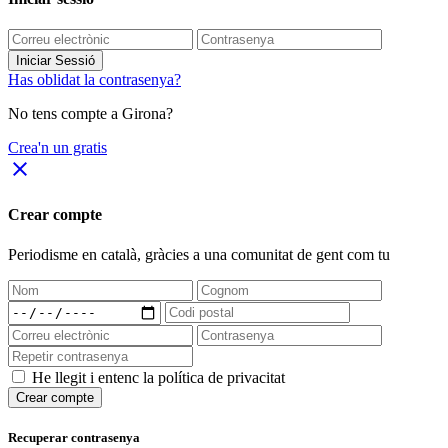
Iniciar Sessió
Has oblidat la contrasenya?
No tens compte a Girona?
Crea'n un gratis
close
Crear compte
Periodisme
en català
, gràcies a una comunitat de gent com tu
He llegit i entenc la política de privacitat
Crear compte
Recuperar contrasenya