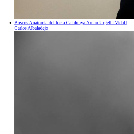
Boscos
Anatomia del foc a Catalunya
Arnau Urgell i Vidal |
Carlos Albaladejo