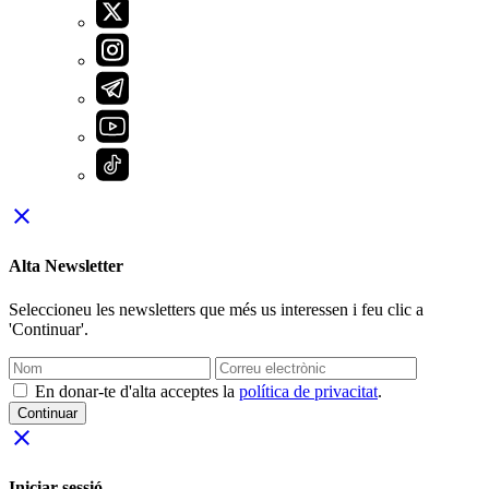
close
Alta Newsletter
Seleccioneu les newsletters que més us interessen i feu clic a
'Continuar'.
En donar-te d'alta acceptes la
política de privacitat
.
Continuar
close
Iniciar sessió