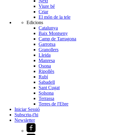
Next
Viure bé
Criar
El món de la tele
Edicions
Catalunya
Baix Montseny
Camp de Tarragona
Garrotxa
Granollers
Lleida
Manresa
Osona
Ripollès
Rubí
Sabadell
Sant Cugat
Solsona
Terrassa
Terres de l'Ebre
Iniciar Sessió
Subscriu-t'hi
Newsletter