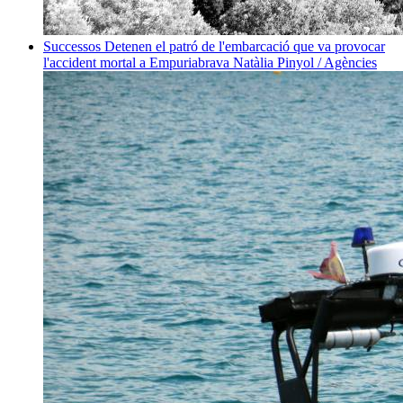
Successos
Detenen el patró de l'embarcació que va provocar
l'accident mortal a Empuriabrava
Natàlia Pinyol / Agències