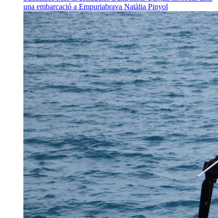
una embarcació a Empuriabrava
Natàlia Pinyol