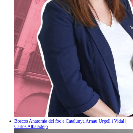
Boscos
Anatomia del foc a Catalunya
Arnau Urgell i Vidal |
Carlos Albaladejo