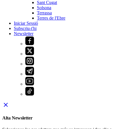
Sant Cugat
Solsona
Terrassa
Terres de l'Ebre
Iniciar Sessió
Subscriu-t'hi
Newsletter
close
Alta Newsletter