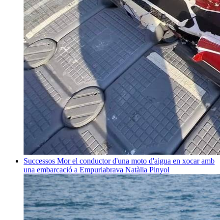
Successos
Mor el conductor d'una moto d'aigua en xocar amb
una embarcació a Empuriabrava
Natàlia Pinyol