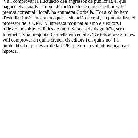
'Vull comprovar la fluctuació dels ingressos de publicitat, el que
paguen els usuaris, la diversificació de les empreses editores de
premsa comarcal i local', ha enumerat Corbella. 'Tot això ho hem
d'estudiar i més encara en aquesta situació de crisi', ha puntualitzat el
professor de la UPF. 'M'interessa molt parlar amb els editors i
reflexionar sobre les línies de futur. Serà els diaris gratuïts, serà
Internet?', s'ha preguntat Corbella en veu alta. 'De tots aquests mites,
vull comprovar en quins creuen els editors i en quins no', ha
puntualitzat el professor de la UPF, que no ha volgut avançar cap
hipòtesi.