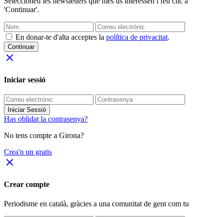
Seleccioneu les newsletters que més us interessen i feu clic a
'Continuar'.
En donar-te d'alta acceptes la
política de privacitat
.
Continuar
close
Iniciar sessió
Iniciar Sessió
Has oblidat la contrasenya?
No tens compte a Girona?
Crea'n un gratis
close
Crear compte
Periodisme
en català
, gràcies a una comunitat de gent com tu