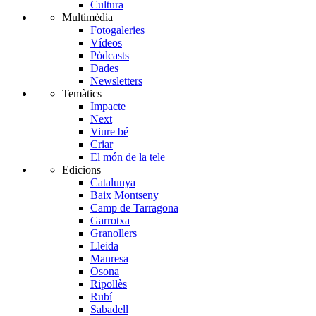
Cultura
Multimèdia
Fotogaleries
Vídeos
Pòdcasts
Dades
Newsletters
Temàtics
Impacte
Next
Viure bé
Criar
El món de la tele
Edicions
Catalunya
Baix Montseny
Camp de Tarragona
Garrotxa
Granollers
Lleida
Manresa
Osona
Ripollès
Rubí
Sabadell