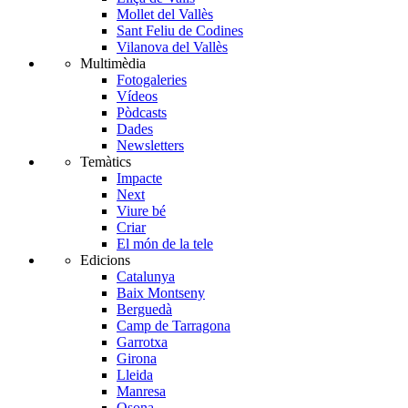
Mollet del Vallès
Sant Feliu de Codines
Vilanova del Vallès
Multimèdia
Fotogaleries
Vídeos
Pòdcasts
Dades
Newsletters
Temàtics
Impacte
Next
Viure bé
Criar
El món de la tele
Edicions
Catalunya
Baix Montseny
Berguedà
Camp de Tarragona
Garrotxa
Girona
Lleida
Manresa
Osona