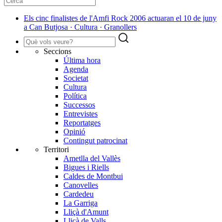
Els cinc finalistes de l'Amfi Rock 2006 actuaran el 10 de juny
a Can Butjosa · Cultura · Granollers
Seccions
Última hora
Agenda
Societat
Cultura
Política
Successos
Entrevistes
Reportatges
Opinió
Contingut patrocinat
Territori
Ametlla del Vallès
Bigues i Riells
Caldes de Montbui
Canovelles
Cardedeu
La Garriga
Lliçà d'Amunt
Lliçà de Valls