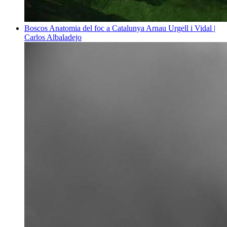
Boscos
Anatomia del foc a Catalunya
Arnau Urgell i Vidal |
Carlos Albaladejo