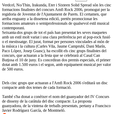
Verdcel, No/Thin, Irakunda, Eter i Sixteen Solid Spread són les cinc
formacions finalistes del concurs Amfi Rock 2006, promogut per la
regidoria de Joventut de l'Ajuntament de Parets. El certamen, que
arriba enguany a la dissetena edició, pretén promocionar les
formacions amateurs o semiprofessionals de qualsevol estil musical
contemporani.
Seixanta-dos grups de tot el país han presentat les seves maquetes
amb un estil molt variat i una clara preferència per al pop-rock fusió
o el mestissatge. El jurat, format per persones vinculades al món de
la música i la cultura (Carles Vila, Jaume Camprubí, Dani Marín,
Paco López, Josep Guasc), ha escollit els cinc grups finalistes del
concurs, que actuaran a la festa que se celebrarà al Casal Can
Butjosa el 10 de juny. Es concediran dos premis especials, el primer
dotat amb 1.500 euros i el segon, amb equipament musical per valor
de 500 euros.
Dels cinc grups que actuaran a l'Amfi Rock 2006 s'editarà un disc
compacte amb dos temes de cada formació.
També s'ha donat a conèixer el nom del guanyador del IV Concurs
de disseny de la caràtula del disc compacte. La proposta
guanyadora, de la vintena de treballs presentats, pertany a Francisco
Javier Rodríguez García, de Montmeló.