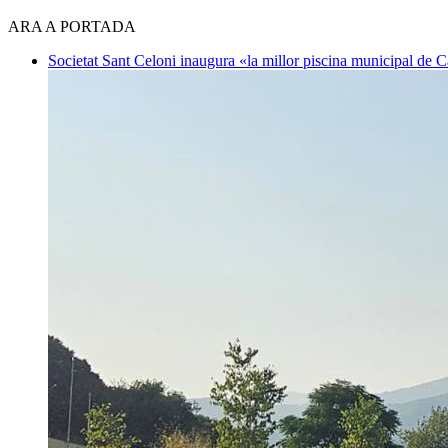
ARA A PORTADA
Societat
Sant Celoni inaugura «la millor piscina municipal de 