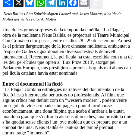
Neus Ballús i Pau Subriós signen l'acord amb Josep Monràs, alcalde de
Mollet del Vallès Foto: Aj.Mollet
Una de les grans sorpreses de la temporada cinèfila, "La Plaga",
obra de la molletana Neus Ballús, es projectarà al Teatre Municipal
Can Gomà en cinc passis, entre els dies 28 i 29 de setembre. Aquest
és el primer llargmetratge de la jove cineasta molletana, ambientat a
l’espai de Gallecs i guardonat en diversos festivals de nivell
internacional. Recentment, la pel·lícula ha estat escollida com una de
les deu pel·lícules que opten al 'Lux Prize 2013', atorgat pel
Parlament Europeu, uns prestigiosos premis als quals mai abans cap
pel·lícula catalana havia estat nominada.
Entre el documental i la ficció
"La Plaga" combina estratègies narratives del documental i de la
ficció i està interpretada per actors no professionals. Al film, que
alguns crítics han definit com un "western modern", podem veure
un seguit de vides creuades: un pagès a punt d’arruïnar-se
econòmicament, una dona filipina que acaba d’arribar a la ciutat,
una dona gran que s’enfronta als seus últims dies, una prostituta que
s’ha quedat sense clients i un jove moldau que es prepara per a un
combat de lluita. Neus Ballús és l'autora del també premiat
curtmetratge "Immersió".