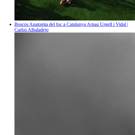
Boscos
Anatomia del foc a Catalunya
Arnau Urgell i Vidal |
Carlos Albaladejo