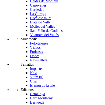
Caldes de Montbui
Canovelles
Cardedeu
La Garriga
Lliçà d'Amunt
Lliçà de Valls
Mollet del Vallès
Sant Feliu de Codines
Vilanova del Vallès
Multimèdia
Fotogaleries
Vídeos
Pòdcasts
Dades
Newsletters
Temàtics
Impacte
Next
Viure bé
Criar
El món de la tele
Edicions
Catalunya
Baix Montseny
Berguedà