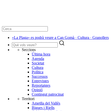
«La Plaga» es podrà veure a Can Gomà · Cultura · Granollers
Seccions
Última hora
Agenda
Societat
Cultura
Política
Successos
Entrevistes
Reportatges
Opinió
Contingut patrocinat
Territori
Ametlla del Vallès
Bigues i Riells