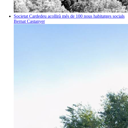
Societat
Cardedeu acollirà més de 100 nous habitatges socials
Bernat Castanyer