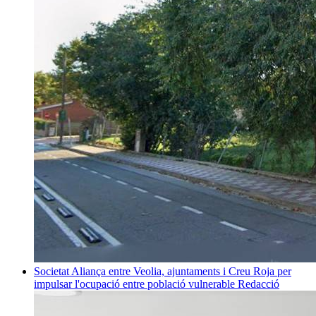
Societat
Aliança entre Veolia, ajuntaments i Creu Roja per
impulsar l'ocupació entre població vulnerable
Redacció