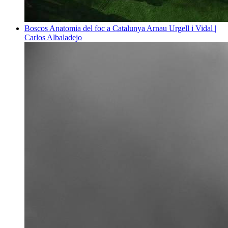
Boscos
Anatomia del foc a Catalunya
Arnau Urgell i Vidal |
Carlos Albaladejo