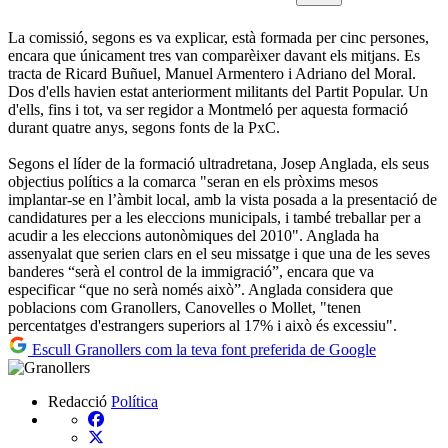
La comissió, segons es va explicar, està formada per cinc persones,
encara que únicament tres van comparèixer davant els mitjans. Es
tracta de Ricard Buñuel, Manuel Armentero i Adriano del Moral.
Dos d'ells havien estat anteriorment militants del Partit Popular. Un
d'ells, fins i tot, va ser regidor a Montmeló per aquesta formació
durant quatre anys, segons fonts de la PxC.
Segons el líder de la formació ultradretana, Josep Anglada, els seus
objectius polítics a la comarca "seran en els pròxims mesos
implantar-se en l’àmbit local, amb la vista posada a la presentació de
candidatures per a les eleccions municipals, i també treballar per a
acudir a les eleccions autonòmiques del 2010". Anglada ha
assenyalat que serien clars en el seu missatge i que una de les seves
banderes “serà el control de la immigració”, encara que va
especificar “que no serà només això”. Anglada considera que
poblacions com Granollers, Canovelles o Mollet, "tenen
percentatges d'estrangers superiors al 17% i això és excessiu".
Escull Granollers com la teva font preferida de Google
Redacció
Política