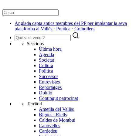
Anglada capta antics membres del PP per implantar la seva
plataforma al Vallès · Política · Granollers
Seccions
Última hora
Agenda
Societat
Cultura
Política
Successos
Entrevistes
Reportatges
Opinió
Contingut patrocinat
Territori
Ametlla del Vallès
Bigues i Riells
Caldes de Montbui
Canovelles
Cardedeu