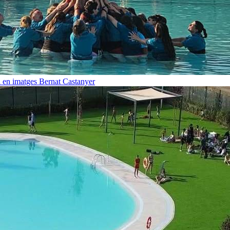
i en imatges
Bernat Castanyer