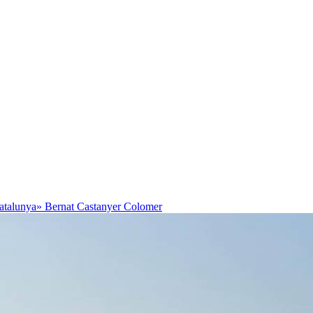
Catalunya»
Bernat Castanyer Colomer