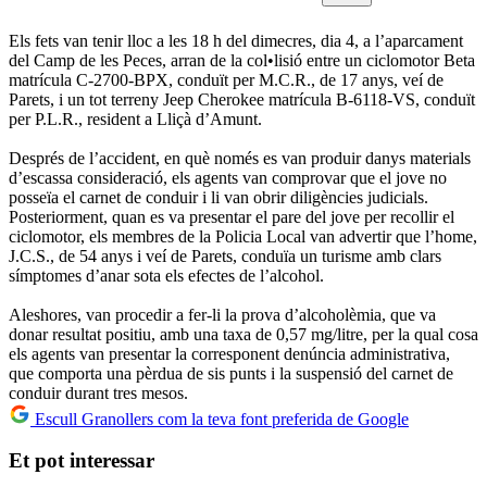
Els fets van tenir lloc a les 18 h del dimecres, dia 4, a l’aparcament
del Camp de les Peces, arran de la col•lisió entre un ciclomotor Beta
matrícula C-2700-BPX, conduït per M.C.R., de 17 anys, veí de
Parets, i un tot terreny Jeep Cherokee matrícula B-6118-VS, conduït
per P.L.R., resident a Lliçà d’Amunt.
Després de l’accident, en què només es van produir danys materials
d’escassa consideració, els agents van comprovar que el jove no
posseïa el carnet de conduir i li van obrir diligències judicials.
Posteriorment, quan es va presentar el pare del jove per recollir el
ciclomotor, els membres de la Policia Local van advertir que l’home,
J.C.S., de 54 anys i veí de Parets, conduïa un turisme amb clars
símptomes d’anar sota els efectes de l’alcohol.
Aleshores, van procedir a fer-li la prova d’alcoholèmia, que va
donar resultat positiu, amb una taxa de 0,57 mg/litre, per la qual cosa
els agents van presentar la corresponent denúncia administrativa,
que comporta una pèrdua de sis punts i la suspensió del carnet de
conduir durant tres mesos.
Escull Granollers com la teva font preferida de Google
Et pot interessar