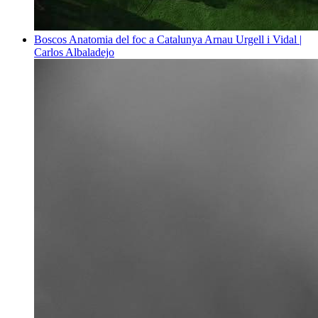
Boscos
Anatomia del foc a Catalunya
Arnau Urgell i Vidal |
Carlos Albaladejo