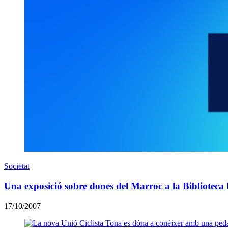
Societat
Una exposició sobre dones del Marroc a la Bibliotec
17/10/2007