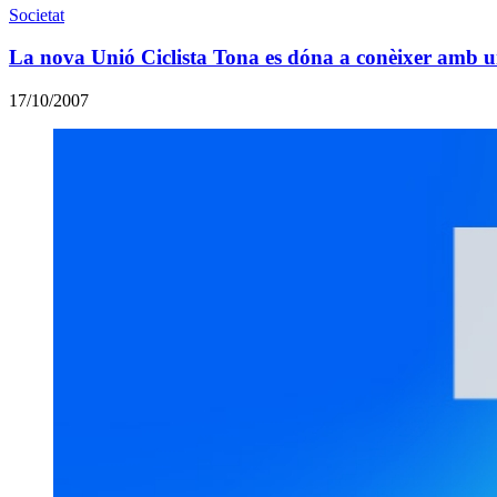
Societat
La nova Unió Ciclista Tona es dóna a conèixer amb 
17/10/2007