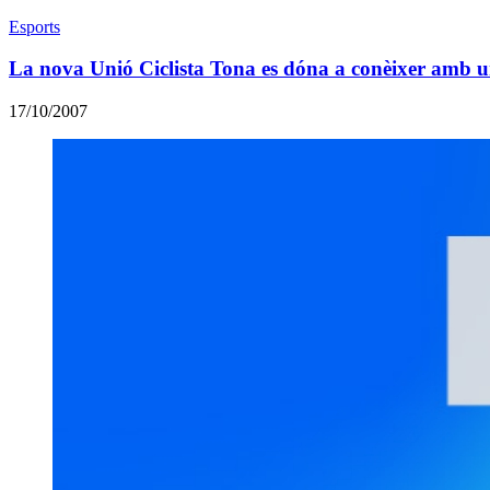
Esports
La nova Unió Ciclista Tona es dóna a conèixer amb 
17/10/2007