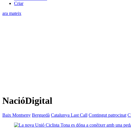
Criar
ara mateix
NacióDigital
Baix Montseny
Berguedà
Catalunya Last Call
Contingut patrocinat
C