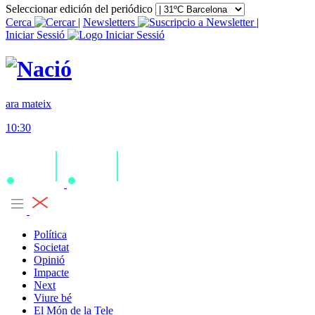
Seleccionar edición del periódico
Cerca
|
Newsletters
|
Iniciar Sessió
ara mateix
10:30
Política
Societat
Opinió
Impacte
Next
Viure bé
El Món de la Tele