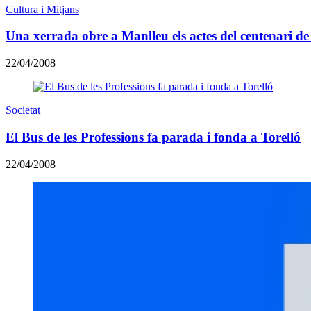
Cultura i Mitjans
Una xerrada obre a Manlleu els actes del centenari de
22/04/2008
Societat
El Bus de les Professions fa parada i fonda a Torelló
22/04/2008