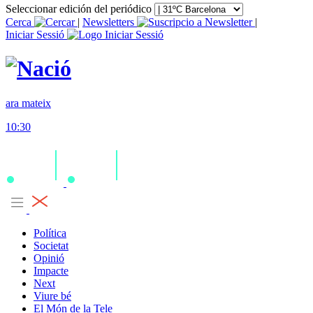
Seleccionar edición del periódico
Cerca
|
Newsletters
|
Iniciar Sessió
ara mateix
10:30
Política
Societat
Opinió
Impacte
Next
Viure bé
El Món de la Tele