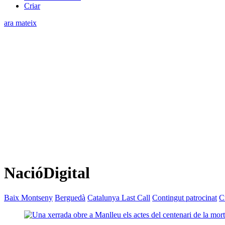
Criar
ara mateix
NacióDigital
Baix Montseny
Berguedà
Catalunya Last Call
Contingut patrocinat
C