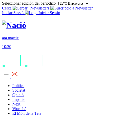
Seleccionar edición del periódico
Cerca
|
Newsletters
|
Iniciar Sessió
ara mateix
10:30
Política
Societat
Opinió
Impacte
Next
Viure bé
El Món de la Tele