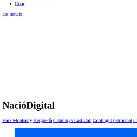
Criar
ara mateix
NacióDigital
Baix Montseny
Berguedà
Catalunya Last Call
Contingut patrocinat
C