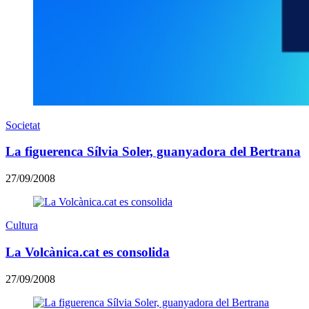
Societat
La figuerenca Sílvia Soler, guanyadora del Bertrana
27/09/2008
Cultura
La Volcànica.cat es consolida
27/09/2008