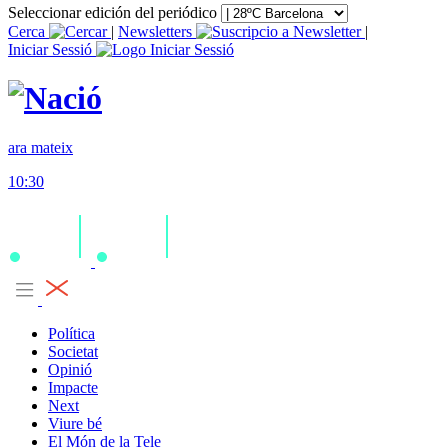
Seleccionar edición del periódico
Cerca
|
Newsletters
|
Iniciar Sessió
ara mateix
10:30
Política
Societat
Opinió
Impacte
Next
Viure bé
El Món de la Tele