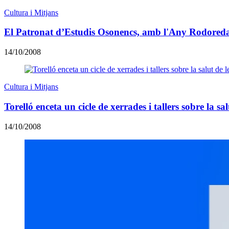
Cultura i Mitjans
El Patronat d’Estudis Osonencs, amb l'Any Rodoreda 
14/10/2008
Cultura i Mitjans
Torelló enceta un cicle de xerrades i tallers sobre la sa
14/10/2008