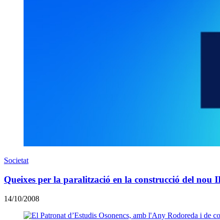
Societat
Queixes per la paralització en la construcció del nou 
14/10/2008