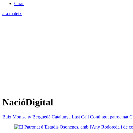
Criar
ara mateix
NacióDigital
Baix Montseny
Berguedà
Catalunya Last Call
Contingut patrocinat
C