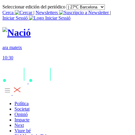
Seleccionar edición del periódico
Cerca
|
Newsletters
|
Iniciar Sessió
ara mateix
10:30
Política
Societat
Opinió
Impacte
Next
Viure bé