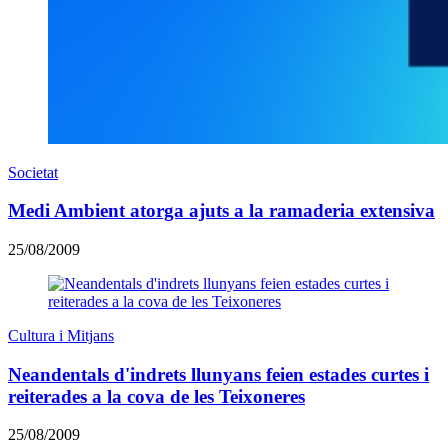
Societat
Medi Ambient atorga ajuts a la ramaderia extensiva
25/08/2009
Cultura i Mitjans
Neandentals d'indrets llunyans feien estades curtes i
reiterades a la cova de les Teixoneres
25/08/2009