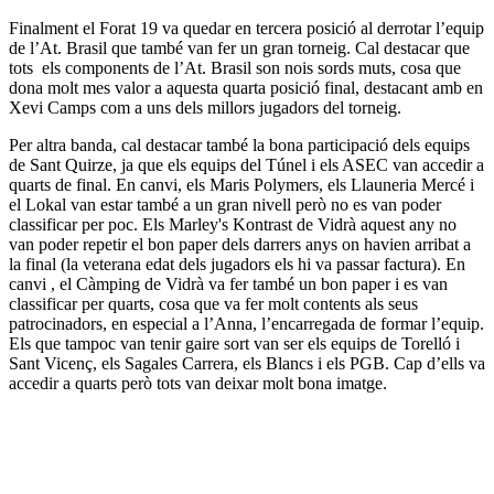
Finalment el Forat 19 va quedar en tercera posició al derrotar l’equip
de l’At. Brasil que també van fer un gran torneig. Cal destacar que
tots els components de l’At. Brasil son nois sords muts, cosa que
dona molt mes valor a aquesta quarta posició final, destacant amb en
Xevi Camps com a uns dels millors jugadors del torneig.
Per altra banda, cal destacar també la bona participació dels equips
de Sant Quirze, ja que els equips del Túnel i els ASEC van accedir a
quarts de final. En canvi, els Maris Polymers, els Llauneria Mercé i
el Lokal van estar també a un gran nivell però no es van poder
classificar per poc. Els Marley's Kontrast de Vidrà aquest any no
van poder repetir el bon paper dels darrers anys on havien arribat a
la final (la veterana edat dels jugadors els hi va passar factura). En
canvi , el Càmping de Vidrà va fer també un bon paper i es van
classificar per quarts, cosa que va fer molt contents als seus
patrocinadors, en especial a l’Anna, l’encarregada de formar l’equip.
Els que tampoc van tenir gaire sort van ser els equips de Torelló i
Sant Vicenç, els Sagales Carrera, els Blancs i els PGB. Cap d’ells va
accedir a quarts però tots van deixar molt bona imatge.