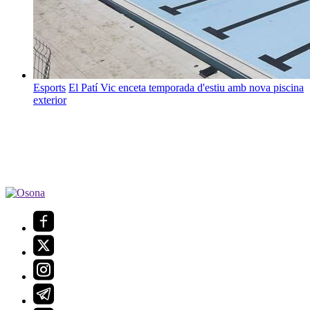
Esports
El Patí Vic enceta temporada d'estiu amb nova piscina
exterior