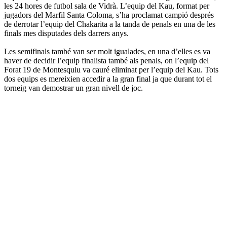
les 24 hores de futbol sala de Vidrà. L’equip del Kau, format per
jugadors del Marfil Santa Coloma, s’ha proclamat campió després
de derrotar l’equip del Chakarita a la tanda de penals en una de les
finals mes disputades dels darrers anys.
Les semifinals també van ser molt igualades, en una d’elles es va
haver de decidir l’equip finalista també als penals, on l’equip del
Forat 19 de Montesquiu va cauré eliminat per l’equip del Kau. Tots
dos equips es mereixien accedir a la gran final ja que durant tot el
torneig van demostrar un gran nivell de joc.