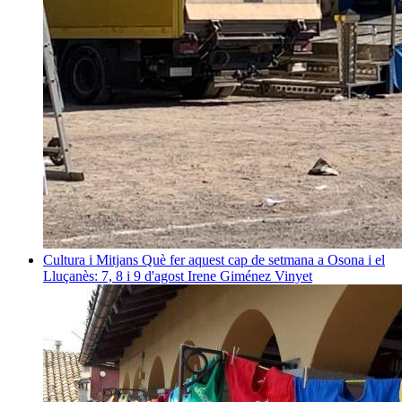
Cultura i Mitjans
Què fer aquest cap de setmana a Osona i el
Lluçanès: 7, 8 i 9 d'agost
Irene Giménez Vinyet