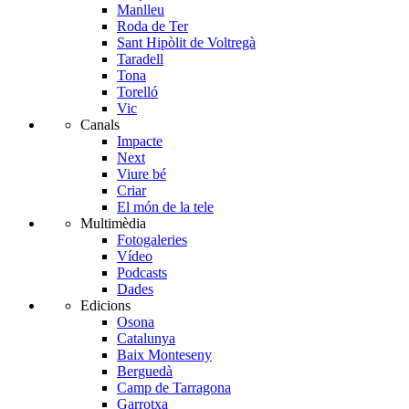
Manlleu
Roda de Ter
Sant Hipòlit de Voltregà
Taradell
Tona
Torelló
Vic
Canals
Impacte
Next
Viure bé
Criar
El món de la tele
Multimèdia
Fotogaleries
Vídeo
Podcasts
Dades
Edicions
Osona
Catalunya
Baix Monteseny
Berguedà
Camp de Tarragona
Garrotxa