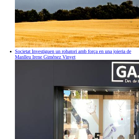
Societat
Investiguen un robatori amb força en una joieria de
Manlleu
Irene Giménez Vinyet