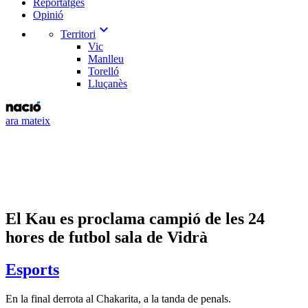
Reportatges
Opinió
expand_more
Territori
Vic
Manlleu
Torelló
Lluçanès
ara mateix
El Kau es proclama campió de les 24
hores de futbol sala de Vidrà
Esports
En la final derrota al Chakarita, a la tanda de penals.