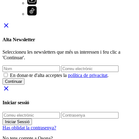
close
Alta Newsletter
Seleccioneu les newsletters que més us interessen i feu clic a
'Continuar'.
En donar-te d'alta acceptes la
política de privacitat
.
Continuar
close
Iniciar sessió
Iniciar Sessió
Has oblidat la contrasenya?
No tens compte a Osona?