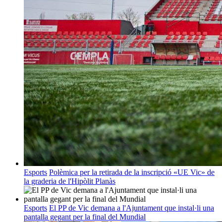
Esports
Polèmica per la retirada de la inscripció «UE Vic» de
la graderia de l'Hipòlit Planàs
Esports
El PP de Vic demana a l'Ajuntament que instal·li una
pantalla gegant per la final del Mundial