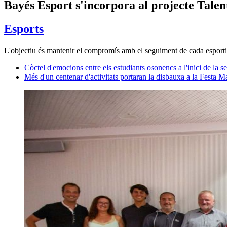
Bayés Esport s'incorpora al projecte Tale
Esports
L'objectiu és mantenir el compromís amb el seguiment de cada esportist
Còctel d'emocions entre els estudiants osonencs a l'inici de la sel
Més d'un centenar d'activitats portaran la disbauxa a la Festa M