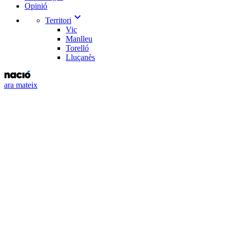
Opinió
expand_more
Territori
Vic
Manlleu
Torelló
Lluçanès
ara mateix