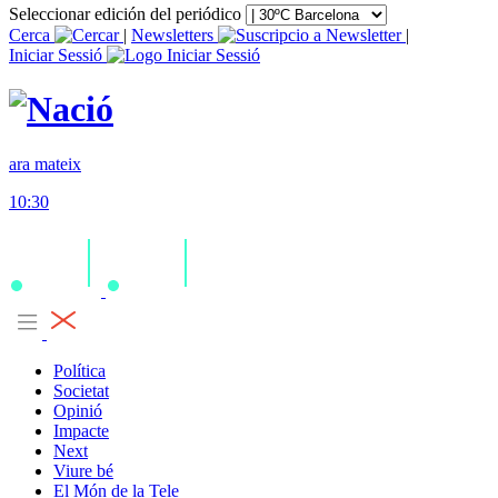
Seleccionar edición del periódico
Cerca
|
Newsletters
|
Iniciar Sessió
ara mateix
10:30
Política
Societat
Opinió
Impacte
Next
Viure bé
El Món de la Tele