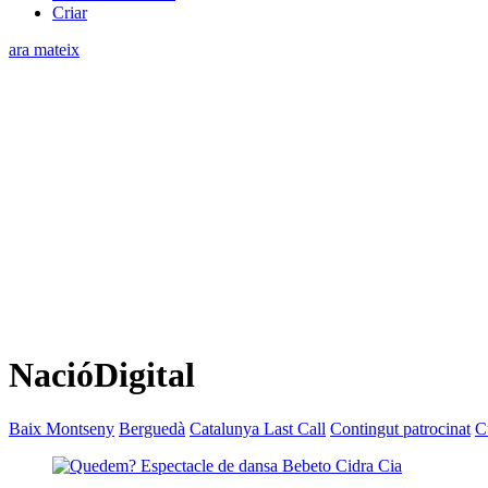
Criar
ara mateix
NacióDigital
Baix Montseny
Berguedà
Catalunya Last Call
Contingut patrocinat
C