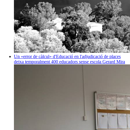
Un «error de càlcul» d'Educació en l'adjudicació de places
deixa temporalment 400 educadors sense escola
Gerard Mira