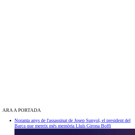
ARA A PORTADA
Noranta anys de l'assassinat de Josep Sunyol, el president del
Barça que mereix més memòria
Lluís Girona Boffi