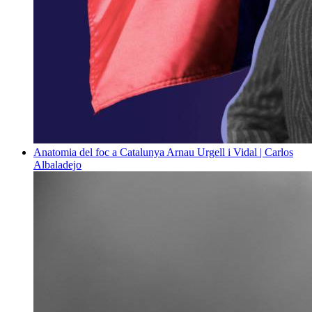
Anatomia del foc a Catalunya
Arnau Urgell i Vidal | Carlos
Albaladejo