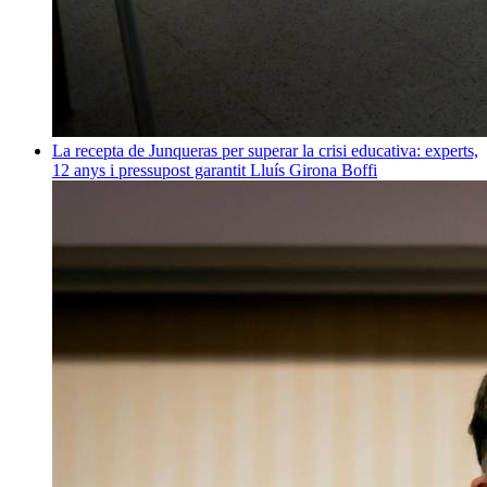
La recepta de Junqueras per superar la crisi educativa: experts,
12 anys i pressupost garantit
Lluís Girona Boffi