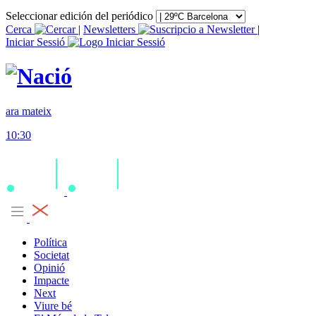
Seleccionar edición del periódico
Cerca
|
Newsletters
|
Iniciar Sessió
ara mateix
10:30
Política
Societat
Opinió
Impacte
Next
Viure bé