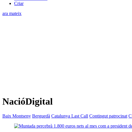
Criar
ara mateix
NacióDigital
Baix Montseny
Berguedà
Catalunya Last Call
Contingut patrocinat
C