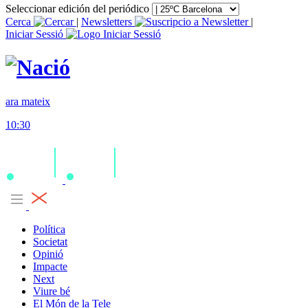
Seleccionar edición del periódico
Cerca
|
Newsletters
|
Iniciar Sessió
ara mateix
10:30
Política
Societat
Opinió
Impacte
Next
Viure bé
El Món de la Tele