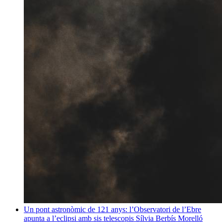
Un pont astronòmic de 121 anys: l’Observatori de l’Ebre
apunta a l’eclipsi amb sis telescopis
Sílvia Berbís Morelló