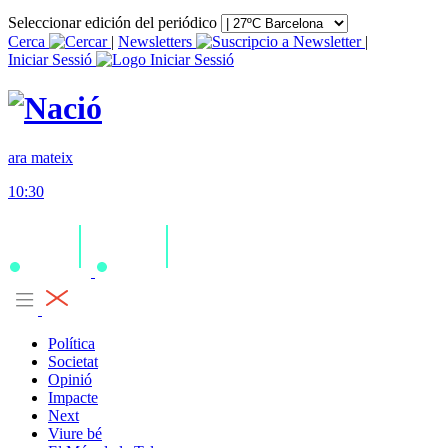
Seleccionar edición del periódico
Cerca
|
Newsletters
|
Iniciar Sessió
ara mateix
10:30
Política
Societat
Opinió
Impacte
Next
Viure bé