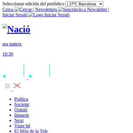
Seleccionar edición del periódico
Cerca
|
Newsletters
|
Iniciar Sessió
ara mateix
10:30
Política
Societat
Opinió
Impacte
Next
Viure bé
El Món de la Tele