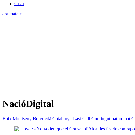
Criar
ara mateix
NacióDigital
Baix Montseny
Berguedà
Catalunya Last Call
Contingut patrocinat
C