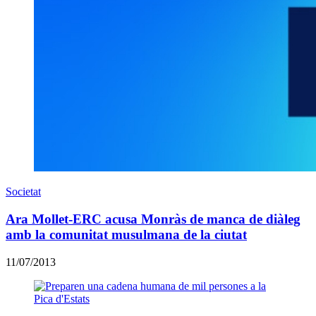
Societat
Ara Mollet-ERC acusa Monràs de manca de diàleg
amb la comunitat musulmana de la ciutat
11/07/2013