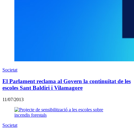
Societat
El Parlament reclama al Govern la continuïtat de les
escoles Sant Baldiri i Vilamagore
11/07/2013
Societat