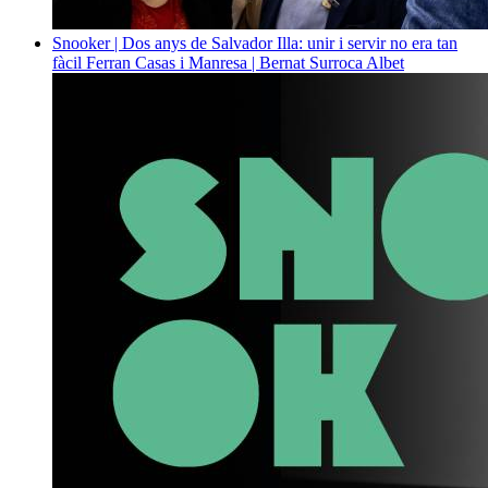
Snooker | Dos anys de Salvador Illa: unir i servir no era tan
fàcil
Ferran Casas i Manresa | Bernat Surroca Albet