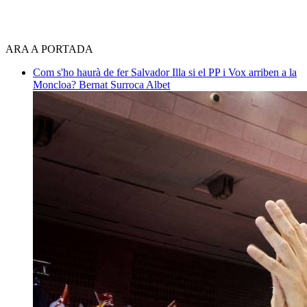
ARA A PORTADA
Com s'ho haurà de fer Salvador Illa si el PP i Vox arriben a la
Moncloa?
Bernat Surroca Albet