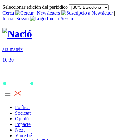
Seleccionar edición del periódico
Cerca
|
Newsletters
|
Iniciar Sessió
ara mateix
10:30
Política
Societat
Opinió
Impacte
Next
Viure bé