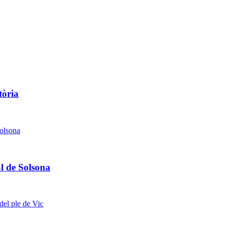
tòria
l de Solsona