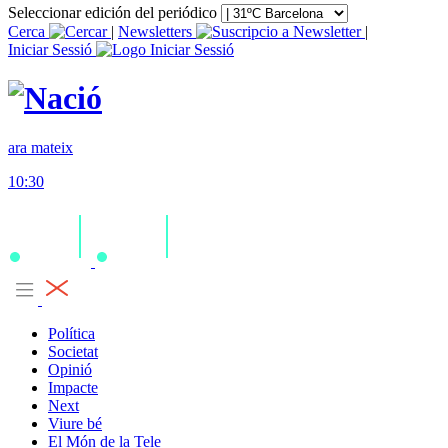
Seleccionar edición del periódico
Cerca
|
Newsletters
|
Iniciar Sessió
ara mateix
10:30
Política
Societat
Opinió
Impacte
Next
Viure bé
El Món de la Tele