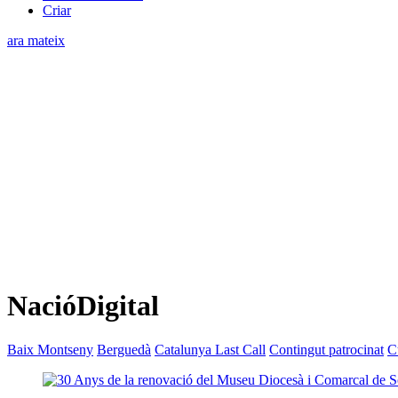
Criar
ara mateix
NacióDigital
Baix Montseny
Berguedà
Catalunya Last Call
Contingut patrocinat
C