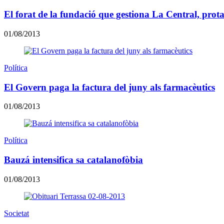
El forat de la fundació que gestiona La Central, prota
01/08/2013
Política
El Govern paga la factura del juny als farmacèutics
01/08/2013
Política
Bauzá intensifica sa catalanofòbia
01/08/2013
Societat