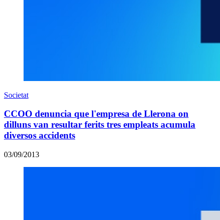
Societat
CCOO denuncia que l'empresa de Llerona on
dilluns van resultar ferits tres empleats acumula
diversos accidents
03/09/2013