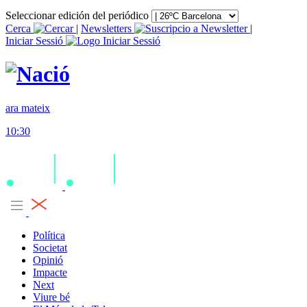
Seleccionar edición del periódico
Cerca
|
Newsletters
|
Iniciar Sessió
ara mateix
10:30
Política
Societat
Opinió
Impacte
Next
Viure bé