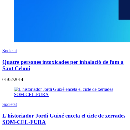
Societat
Quatre persones intoxicades per inhalació de fum a
Sant Celoni
01/02/2014
Societat
L'historiador Jordi Guixé enceta el cicle de xerrades
SOM-CEL-FURA