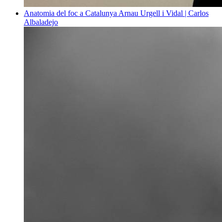
Anatomia del foc a Catalunya
Arnau Urgell i Vidal | Carlos
Albaladejo