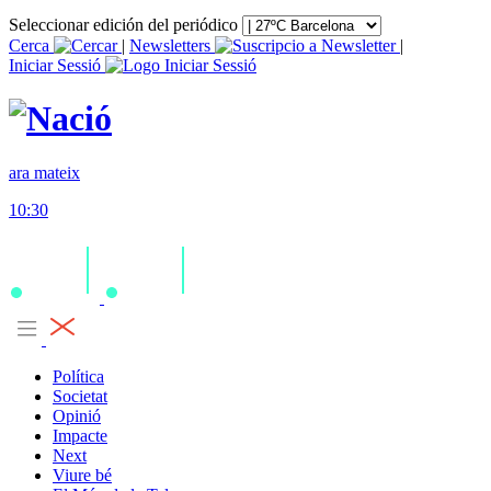
Seleccionar edición del periódico
Cerca
|
Newsletters
|
Iniciar Sessió
ara mateix
10:30
Política
Societat
Opinió
Impacte
Next
Viure bé