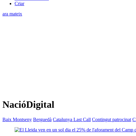
Criar
ara mateix
NacióDigital
Baix Montseny
Berguedà
Catalunya Last Call
Contingut patrocinat
C