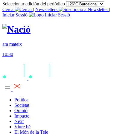
Seleccionar edición del periódico
Cerca
|
Newsletters
|
Iniciar Sessió
ara mateix
10:30
Política
Societat
Opinió
Impacte
Next
Viure bé
El Món de la Tele