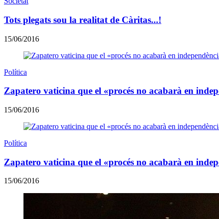
Societat
Tots plegats sou la realitat de Càritas...!
15/06/2016
Política
Zapatero vaticina que el «procés no acabarà en inde
15/06/2016
Política
Zapatero vaticina que el «procés no acabarà en inde
15/06/2016