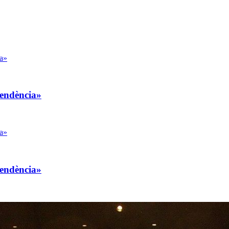
pendència»
pendència»