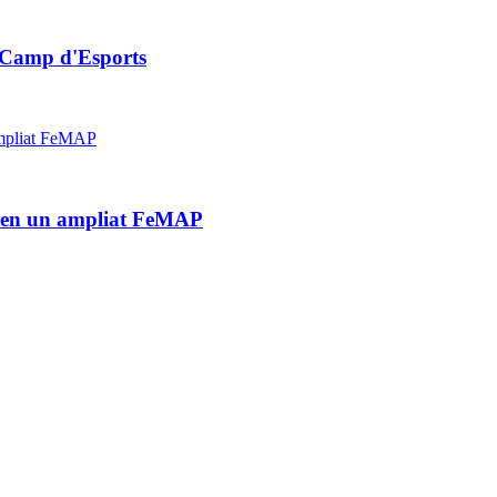
l Camp d'Esports
eu en un ampliat FeMAP