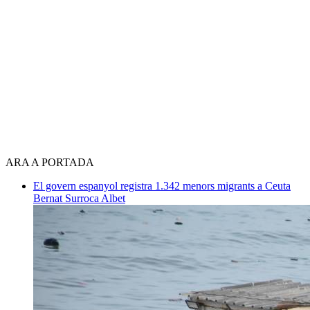
ARA A PORTADA
El govern espanyol registra 1.342 menors migrants a Ceuta
Bernat Surroca Albet