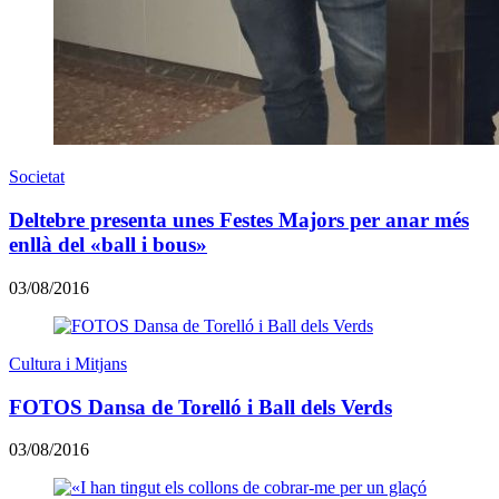
Societat
Deltebre presenta unes Festes Majors per anar més
enllà del «ball i bous»
03/08/2016
Cultura i Mitjans
FOTOS Dansa de Torelló i Ball dels Verds
03/08/2016