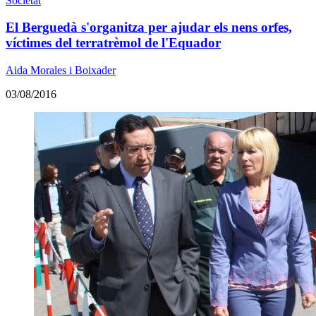
Societat
El Berguedà s'organitza per ajudar els nens orfes,
víctimes del terratrèmol de l'Equador
Aida Morales i Boixader
03/08/2016