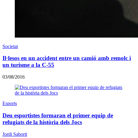
Societat
Il·lesos en un accident entre un camió amb remolc i
un turisme a la C-55
03/08/2016
Esports
Deu esportistes formaran el primer equip de
refugiats de la història dels Jocs
Jordi Saborit