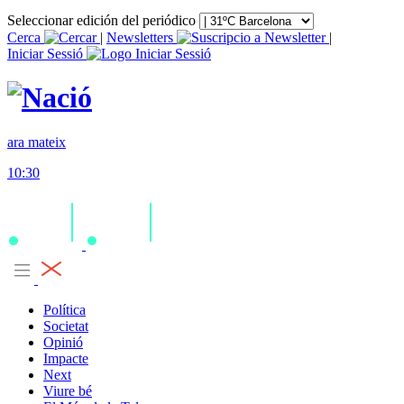
Seleccionar edición del periódico
Cerca
|
Newsletters
|
Iniciar Sessió
ara mateix
10:30
Política
Societat
Opinió
Impacte
Next
Viure bé