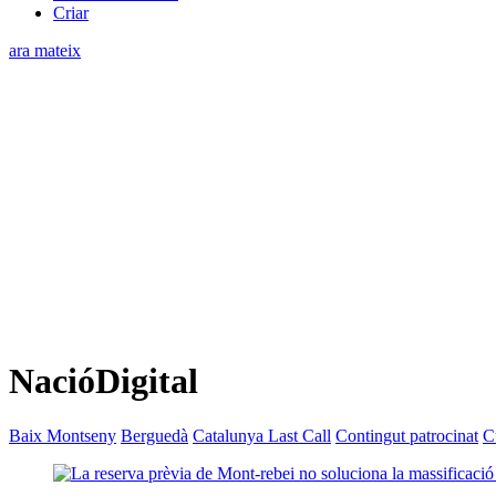
Criar
ara mateix
NacióDigital
Baix Montseny
Berguedà
Catalunya Last Call
Contingut patrocinat
C