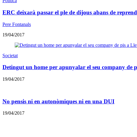
Política
ERC deixarà passar el ple de dijous abans de reprend
Pere Fontanals
19/04/2017
Societat
Detingut un home per apunyalar el seu company de pi
19/04/2017
No pensis ni en autonòmiques ni en una DUI
19/04/2017