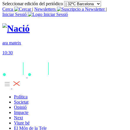
Seleccionar edición del periódico
Cerca
|
Newsletters
|
Iniciar Sessió
ara mateix
10:30
Política
Societat
Opinió
Impacte
Next
Viure bé
El Món de la Tele