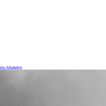
rlos Albaladejo