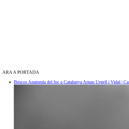
ARA A PORTADA
Boscos
Anatomia del foc a Catalunya
Arnau Urgell i Vidal | Ca