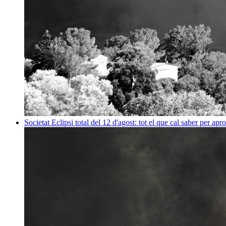
Societat
Eclipsi total del 12 d'agost: tot el que cal saber per apr