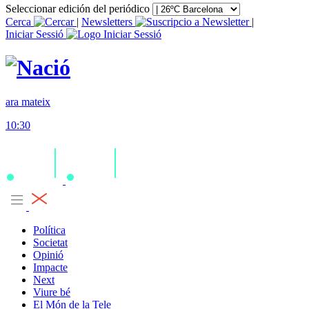
Seleccionar edición del periódico
Cerca
|
Newsletters
|
Iniciar Sessió
ara mateix
10:30
Política
Societat
Opinió
Impacte
Next
Viure bé
El Món de la Tele