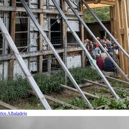
rlos Albaladejo