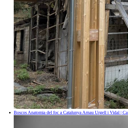
Boscos
Anatomia del foc a Catalunya
Arnau Urgell i Vidal | Ca