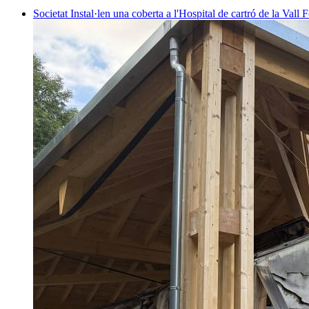
Societat
Instal·len una coberta a l'Hospital de cartró de la Vall F