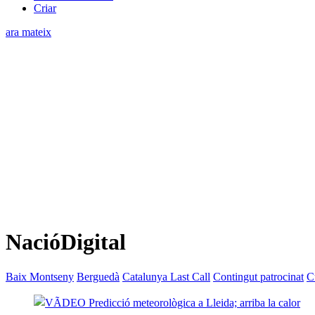
Criar
ara mateix
NacióDigital
Baix Montseny
Berguedà
Catalunya Last Call
Contingut patrocinat
C