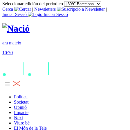
Seleccionar edición del periódico
Cerca
|
Newsletters
|
Iniciar Sessió
ara mateix
10:30
Política
Societat
Opinió
Impacte
Next
Viure bé
El Món de la Tele