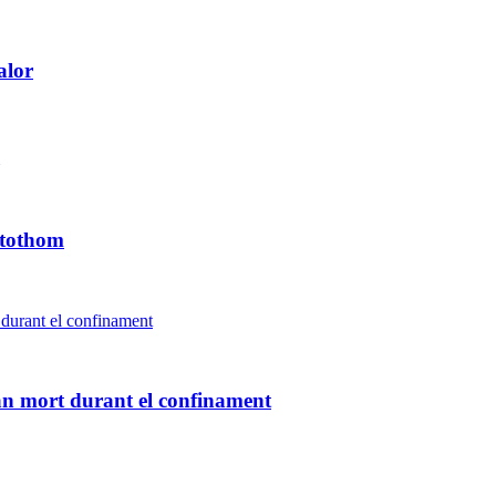
alor
 tothom
an mort durant el confinament