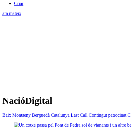
Criar
ara mateix
NacióDigital
Baix Montseny
Berguedà
Catalunya Last Call
Contingut patrocinat
C