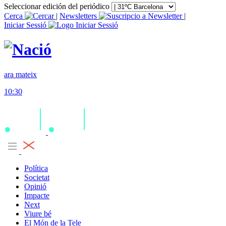
Seleccionar edición del periódico
Cerca
|
Newsletters
|
Iniciar Sessió
ara mateix
10:30
Política
Societat
Opinió
Impacte
Next
Viure bé
El Món de la Tele