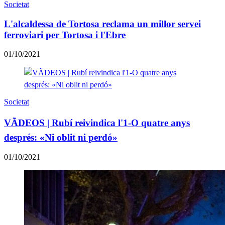
Societat
L'alcaldessa de Tortosa reclama un millor servei
ferroviari per Tortosa i l'Ebre
01/10/2021
Societat
VÃDEOS | Rubí reivindica l'1-O quatre anys
després: «Ni oblit ni perdó»
01/10/2021