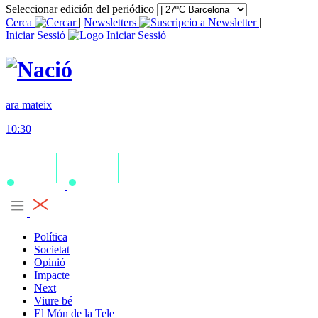
Seleccionar edición del periódico
Cerca
|
Newsletters
|
Iniciar Sessió
ara mateix
10:30
Política
Societat
Opinió
Impacte
Next
Viure bé
El Món de la Tele