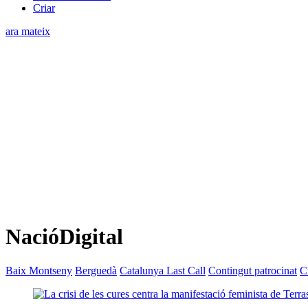
Criar
ara mateix
NacióDigital
Baix Montseny
Berguedà
Catalunya Last Call
Contingut patrocinat
C